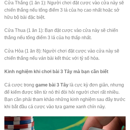
Cửa Thắng (1 ăn 1): Người chơi đặt cược vào cửa này sẽ
chiến thắng nếu tổng điểm 3 lá của họ cao nhất hoặc sở
hữu bộ bài đặc biệt.
Cửa Thua (1 ăn 1): Bạn đặt cược vào cửa này sẽ chiến
thắng nếu tổng điểm 3 lá của họ thấp nhất.
Cửa Hòa (1 ăn 8): Người chơi đặt cược vào cửa này sẽ
chiến thắng nếu ván bài kết thúc với tỷ số hòa.
Kinh nghiệm khi chơi bài 3 Tây mà bạn cần biết
Cá cược trong
game bài 3 Tây
là cực kỳ đơn giản, nhưng
để kiếm được tiền từ nó thì đòi hỏi người chơi rất nhiều.
Bạn cần phải tham khảo những kinh nghiệm sau đây trước
khi bắt đầu cá cược vào tựa game xanh chín này.