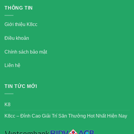
THÔNG TIN
Giới thiệu K8cc
Điều khoản
Chính sách bảo mật
Liên hệ
TIN TỨC MỚI
K8
K8cc – Đỉnh Cao Giải Trí Săn Thưởng Hot Nhất Hiện Nay