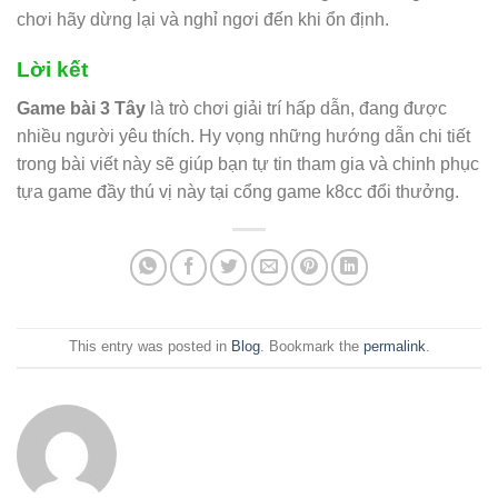
chơi hãy dừng lại và nghỉ ngơi đến khi ổn định.
Lời kết
Game bài 3 Tây
là trò chơi giải trí hấp dẫn, đang được
nhiều người yêu thích. Hy vọng những hướng dẫn chi tiết
trong bài viết này sẽ giúp bạn tự tin tham gia và chinh phục
tựa game đầy thú vị này tại cổng game k8cc đổi thưởng.
This entry was posted in
Blog
. Bookmark the
permalink
.