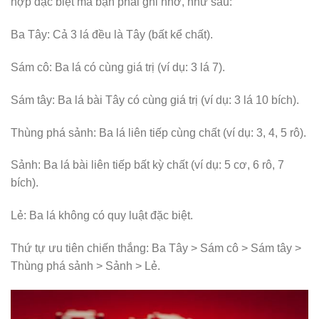
hợp đặc biệt mà bạn phải ghi nhớ, như sau:
Ba Tây: Cả 3 lá đều là Tây (bất kể chất).
Sám cô: Ba lá có cùng giá trị (ví dụ: 3 lá 7).
Sám tây: Ba lá bài Tây có cùng giá trị (ví dụ: 3 lá 10 bích).
Thùng phá sảnh: Ba lá liên tiếp cùng chất (ví dụ: 3, 4, 5 rô).
Sảnh: Ba lá bài liên tiếp bất kỳ chất (ví dụ: 5 cơ, 6 rô, 7
bích).
Lẻ: Ba lá không có quy luật đặc biệt.
Thứ tự ưu tiên chiến thắng: Ba Tây > Sám cô > Sám tây >
Thùng phá sảnh > Sảnh > Lẻ.