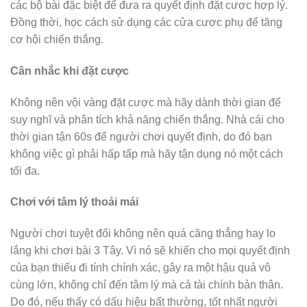
các bộ bài đặc biệt để đưa ra quyết định đặt cược hợp lý.
Đồng thời, học cách sử dụng các cửa cược phụ để tăng
cơ hội chiến thắng.
Cân nhắc khi đặt cược
Không nên vội vàng đặt cược mà hãy dành thời gian để
suy nghĩ và phân tích khả năng chiến thắng. Nhà cái cho
thời gian tận 60s để người chơi quyết định, do đó bạn
không việc gì phải hấp tấp mà hãy tận dụng nó một cách
tối đa.
Chơi với tâm lý thoải mái
Người chơi tuyệt đối không nên quá căng thẳng hay lo
lắng khi chơi bài 3 Tây. Vì nó sẽ khiến cho mọi quyết định
của bạn thiếu đi tính chính xác, gây ra một hậu quả vô
cùng lớn, không chỉ đến tâm lý mà cả tài chính bản thân.
Do đó, nếu thấy có dấu hiệu bất thường, tốt nhất người