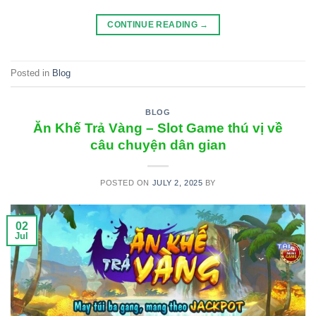
CONTINUE READING
→
Posted in
Blog
BLOG
Ăn Khế Trả Vàng – Slot Game thú vị về
câu chuyện dân gian
POSTED ON
JULY 2, 2025
BY
02
Jul