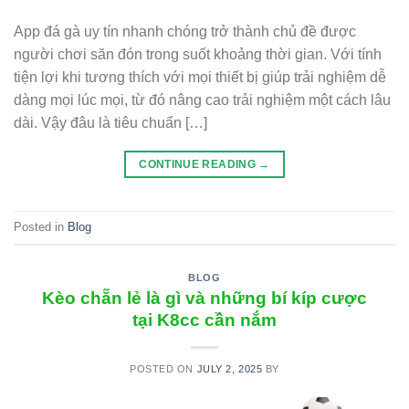
App đá gà uy tín nhanh chóng trở thành chủ đề được
người chơi săn đón trong suốt khoảng thời gian. Với tính
tiện lợi khi tương thích với mọi thiết bị giúp trải nghiệm dễ
dàng mọi lúc mọi, từ đó nâng cao trải nghiệm một cách lâu
dài. Vậy đâu là tiêu chuẩn […]
CONTINUE READING
→
Posted in
Blog
BLOG
Kèo chẵn lẻ là gì và những bí kíp cược
tại K8cc cần nắm
POSTED ON
JULY 2, 2025
BY