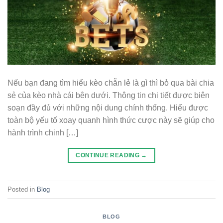
Nếu bạn đang tìm hiểu kèo chẵn lẻ là gì thì bỏ qua bài chia
sẻ của kèo nhà cái bên dưới. Thông tin chi tiết được biên
soạn đầy đủ với những nội dung chính thống. Hiểu được
toàn bộ yếu tố xoay quanh hình thức cược này sẽ giúp cho
hành trình chinh […]
CONTINUE READING
→
Posted in
Blog
BLOG