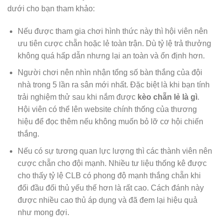
dưới cho bạn tham khảo:
Nếu được tham gia chơi hình thức này thì hội viên nên
ưu tiên cược chẵn hoặc lẻ toàn trận. Dù tỷ lệ trả thưởng
không quá hấp dẫn nhưng lại an toàn và ổn định hơn.
Người chơi nên nhìn nhận tổng số bàn thắng của đội
nhà trong 5 lần ra sân mới nhất. Đặc biệt là khi bạn tính
trải nghiệm thử sau khi nắm được
kèo chẵn lẻ là gì
.
Hội viên có thể lên website chính thống của thương
hiệu để đọc thêm nếu không muốn bỏ lỡ cơ hội chiến
thắng.
Nếu có sự tương quan lực lượng thì các thành viên nên
cược chẵn cho đội mạnh. Nhiều tư liệu thống kê được
cho thấy tỷ lệ CLB có phong độ mạnh thắng chẵn khi
đối đầu đối thủ yếu thế hơn là rất cao. Cách đánh này
được nhiều cao thủ áp dụng và đã đem lại hiệu quả
như mong đợi.