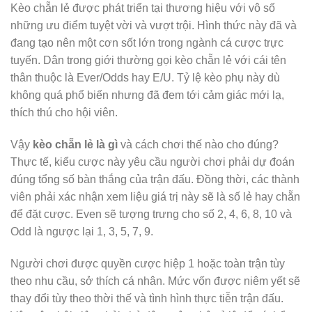
Kèo chẵn lẻ được phát triển tại thương hiệu với vô số
những ưu điểm tuyệt vời và vượt trội. Hình thức này đã và
đang tạo nên một cơn sốt lớn trong ngành cá cược trực
tuyến. Dân trong giới thường gọi kèo chẵn lẻ với cái tên
thân thuộc là Ever/Odds hay E/U. Tỷ lệ kèo phụ này dù
không quá phổ biến nhưng đã đem tới cảm giác mới lạ,
thích thú cho hội viên.
Vậy
kèo chẵn lẻ là gì
và cách chơi thế nào cho đúng?
Thực tế, kiểu cược này yêu cầu người chơi phải dự đoán
đúng tổng số bàn thắng của trận đấu. Đồng thời, các thành
viên phải xác nhận xem liệu giá trị này sẽ là số lẻ hay chẵn
để đặt cược. Even sẽ tượng trưng cho số 2, 4, 6, 8, 10 và
Odd là ngược lại 1, 3, 5, 7, 9.
Người chơi được quyền cược hiệp 1 hoặc toàn trận tùy
theo nhu cầu, sở thích cá nhân. Mức vốn được niêm yết sẽ
thay đổi tùy theo thời thế và tình hình thực tiễn trận đấu.