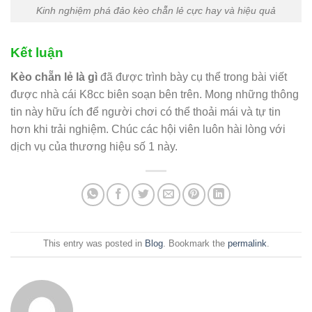
Kinh nghiệm phá đảo kèo chẵn lẻ cực hay và hiệu quả
Kết luận
Kèo chẵn lẻ là gì
đã được trình bày cụ thể trong bài viết
được nhà cái K8cc biên soạn bên trên. Mong những thông
tin này hữu ích để người chơi có thể thoải mái và tự tin
hơn khi trải nghiệm. Chúc các hội viên luôn hài lòng với
dịch vụ của thương hiệu số 1 này.
This entry was posted in
Blog
. Bookmark the
permalink
.