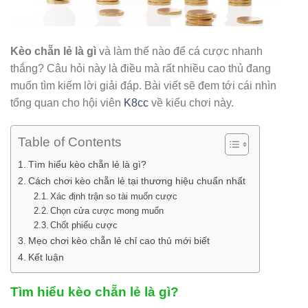
Kèo chẵn lẻ là gì
và làm thế nào để cá cược nhanh
thắng? Câu hỏi này là điều mà rất nhiều cao thủ đang
muốn tìm kiếm lời giải đáp. Bài viết sẽ đem tới cái nhìn
tổng quan cho hội viên
K8cc
về kiểu chơi này.
Table of Contents
Tìm hiểu kèo chẵn lẻ là gì?
Cách chơi kèo chẵn lẻ tại thương hiệu chuẩn nhất
Xác định trận so tài muốn cược
Chọn cửa cược mong muốn
Chốt phiếu cược
Mẹo chơi kèo chẵn lẻ chỉ cao thủ mới biết
Kết luận
Tìm hiểu kèo chẵn lẻ là gì?