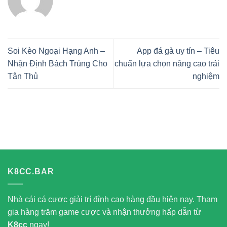
Soi Kèo Ngoại Hạng Anh –
App đá gà uy tín – Tiêu
Nhận Định Bách Trúng Cho
chuẩn lựa chọn nâng cao trải
Tân Thủ
nghiệm
K8CC.BAR
Nhà cái cá cược giải trí đỉnh cao hàng đầu hiện nay. Tham
gia hàng trăm game cược và nhận thưởng hấp dẫn từ
K8cc
ngay!