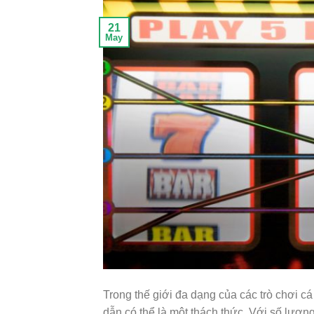
21
May
Trong thế giới đa dạng của các trò chơi c
dẫn có thể là một thách thức. Với số lượn