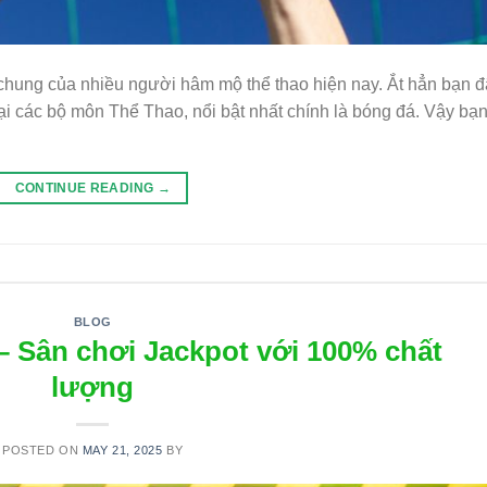
c chung của nhiều người hâm mộ thể thao hiện nay. Ắt hẳn bạn đ
tại các bộ môn Thể Thao, nổi bật nhất chính là bóng đá. Vậy bạ
CONTINUE READING
→
BLOG
– Sân chơi Jackpot với 100% chất
lượng
POSTED ON
MAY 21, 2025
BY