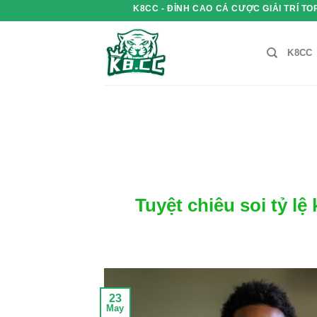
Skip
K8CC - ĐỈNH CAO CÁ CƯỢC GIẢI TRÍ TOP ĐẦU HIỆN NAY
to
content
K8CC
Tuyệt chiêu soi tỷ l
23
May