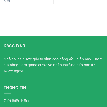
biết
K8CC.BAR
Nhà cái cá cược giải trí đỉnh cao hàng đầu hiện nay. Tham
gia hàng trăm game cược và nhận thưởng hấp dẫn từ
K8cc
ngay!
THÔNG TIN
Giới thiệu K8cc