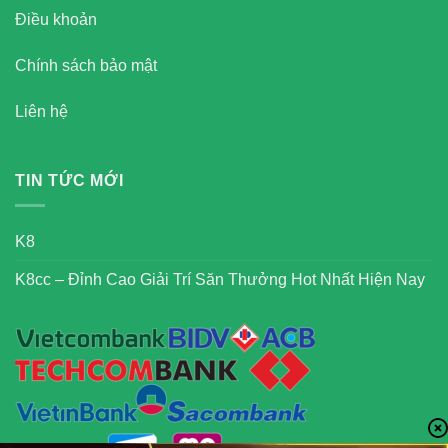
Điều khoản
Chính sách bảo mật
Liên hệ
TIN TỨC MỚI
K8
K8cc – Đỉnh Cao Giải Trí Săn Thưởng Hot Nhất Hiện Nay