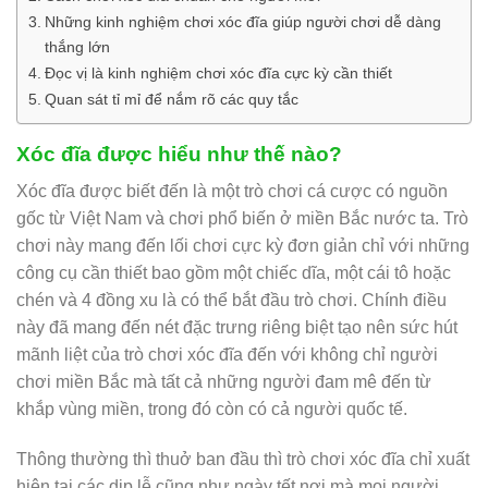
Những kinh nghiệm chơi xóc đĩa giúp người chơi dễ dàng
thắng lớn
Đọc vị là kinh nghiệm chơi xóc đĩa cực kỳ cần thiết
Quan sát tỉ mỉ để nắm rõ các quy tắc
Xóc đĩa được hiểu như thế nào?
Xóc đĩa được biết đến là một trò chơi cá cược có nguồn
gốc từ Việt Nam và chơi phổ biến ở miền Bắc nước ta. Trò
chơi này mang đến lối chơi cực kỳ đơn giản chỉ với những
công cụ cần thiết bao gồm một chiếc dĩa, một cái tô hoặc
chén và 4 đồng xu là có thể bắt đầu trò chơi. Chính điều
này đã mang đến nét đặc trưng riêng biệt tạo nên sức hút
mãnh liệt của trò chơi xóc đĩa đến với không chỉ người
chơi miền Bắc mà tất cả những người đam mê đến từ
khắp vùng miền, trong đó còn có cả người quốc tế.
Thông thường thì thuở ban đầu thì trò chơi xóc đĩa chỉ xuất
hiện tại các dịp lễ cũng như ngày tết nơi mà mọi người