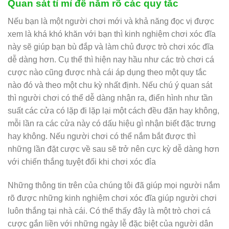
Quan sát tỉ mỉ để nắm rõ các quy tắc
Nếu bạn là một người chơi mới và khả năng đọc vị được
xem là khá khó khăn với bạn thì kinh nghiệm chơi xóc đĩa
này sẽ giúp bạn bù đắp và làm chủ được trò chơi xóc đĩa
dễ dàng hơn. Cụ thể thì hiện nay hầu như các trò chơi cá
cược nào cũng được nhà cái áp dụng theo một quy tắc
nào đó và theo một chu kỳ nhất định. Nếu chú ý quan sát
thì người chơi có thể dễ dàng nhận ra, điển hình như tần
suất các cửa có lặp đi lặp lại một cách đều đặn hay không,
mỗi lần ra các cửa này có dấu hiệu gì nhận biết đặc trưng
hay không. Nếu người chơi có thể nắm bắt được thì
những lần đặt cược về sau sẽ trở nên cực kỳ dễ dàng hơn
với chiến thắng tuyệt đối khi chơi xóc đỉa
Những thông tin trên của chúng tôi đã giúp mọi người nắm
rõ được những kinh nghiệm chơi xóc đĩa giúp người chơi
luôn thắng tại nhà cái. Có thể thấy đây là một trò chơi cá
cược gắn liền với những ngày lễ đặc biệt của người dân