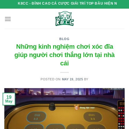
Skip
K8CC - ĐỈNH CAO CÁ CƯỢC GIẢI TRÍ TOP ĐẦU HIỆN NAY
to
content
BLOG
Những kinh nghiệm chơi xóc đĩa
giúp người chơi thắng lớn tại nhà
cái
POSTED ON
MAY 19, 2025
BY
19
May