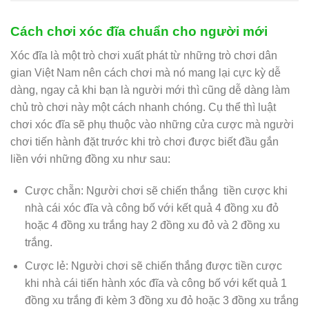
Cách chơi xóc đĩa chuẩn cho người mới
Xóc đĩa là một trò chơi xuất phát từ những trò chơi dân
gian Việt Nam nên cách chơi mà nó mang lại cực kỳ dễ
dàng, ngay cả khi bạn là người mới thì cũng dễ dàng làm
chủ trò chơi này một cách nhanh chóng. Cụ thể thì luật
chơi xóc đĩa sẽ phụ thuộc vào những cửa cược mà người
chơi tiến hành đặt trước khi trò chơi được biết đầu gắn
liền với những đồng xu như sau:
Cược chẵn: Người chơi sẽ chiến thắng tiền cược khi
nhà cái xóc đĩa và công bố với kết quả 4 đồng xu đỏ
hoặc 4 đồng xu trắng hay 2 đồng xu đỏ và 2 đồng xu
trắng.
Cược lẻ: Người chơi sẽ chiến thắng được tiền cược
khi nhà cái tiến hành xóc đĩa và công bố với kết quả 1
đồng xu trắng đi kèm 3 đồng xu đỏ hoặc 3 đồng xu trắng