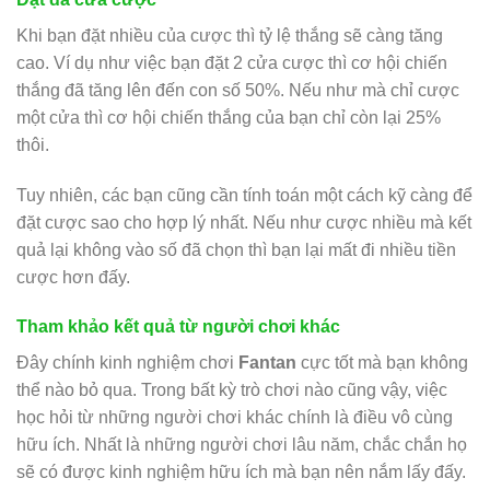
Khi bạn đặt nhiều của cược thì tỷ lệ thắng sẽ càng tăng
cao. Ví dụ như việc bạn đặt 2 cửa cược thì cơ hội chiến
thắng đã tăng lên đến con số 50%. Nếu như mà chỉ cược
một cửa thì cơ hội chiến thắng của bạn chỉ còn lại 25%
thôi.
Tuy nhiên, các bạn cũng cần tính toán một cách kỹ càng để
đặt cược sao cho hợp lý nhất. Nếu như cược nhiều mà kết
quả lại không vào số đã chọn thì bạn lại mất đi nhiều tiền
cược hơn đấy.
Tham khảo kết quả từ người chơi khác
Đây chính kinh nghiệm chơi
Fantan
cực tốt mà bạn không
thể nào bỏ qua. Trong bất kỳ trò chơi nào cũng vậy, việc
học hỏi từ những người chơi khác chính là điều vô cùng
hữu ích. Nhất là những người chơi lâu năm, chắc chắn họ
sẽ có được kinh nghiệm hữu ích mà bạn nên nắm lấy đấy.