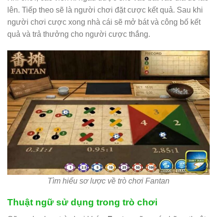
lên. Tiếp theo sẽ là người chơi đặt cược kết quả. Sau khi
người chơi cược xong nhà cái sẽ mở bát và công bố kết
quả và trả thưởng cho người cược thắng.
Tìm hiểu sơ lược về trò chơi Fantan
Thuật ngữ sử dụng trong trò chơi