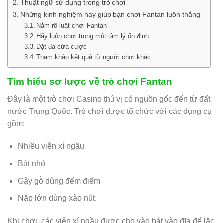
Thuật ngữ sử dụng trong trò chơi
Những kinh nghiệm hay giúp bạn chơi Fantan luôn thắng
Nắm rõ luật chơi Fantan
Hãy luôn chơi trong một tâm lý ổn định
Đặt đa cửa cược
Tham khảo kết quả từ người chơi khác
Tìm hiểu sơ lược về trò chơi Fantan
Đây là một trò chơi Casino thú vị có nguồn gốc đến từ đất
nước Trung Quốc. Trò chơi được tổ chức với các dụng cụ
gồm:
Nhiều viên xí ngầu
Bát nhỏ
Gậy gỗ dùng đếm điểm
Nắp lớn dùng xào nút.
Khi chơi, các viên xí ngầu được cho vào bát vào đĩa để lắc