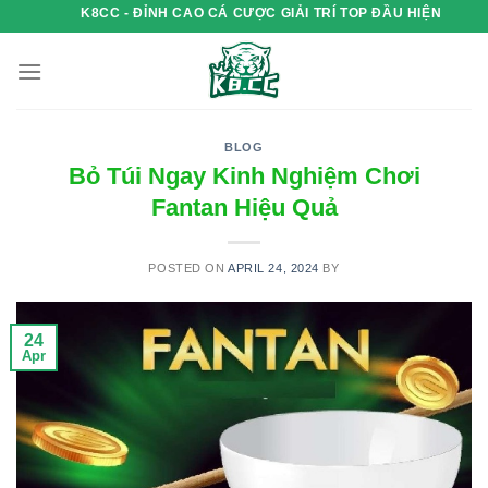
Skip
K8CC - ĐỈNH CAO CÁ CƯỢC GIẢI TRÍ TOP ĐẦU HIỆN NAY
to
content
BLOG
Bỏ Túi Ngay Kinh Nghiệm Chơi
Fantan Hiệu Quả
POSTED ON
APRIL 24, 2024
BY
24
Apr