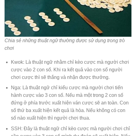
Chia sẻ những thuật ngữ thường được sử dụng trong trò
chơi
Kwok: Là thuật ngữ nhằm chỉ kèo cược mà người chơi
cược vào 2 con số. Khi ra kết quả vào con số người
chơi cược thì sẽ thắng và nhận được thưởng.
Nga: Là thuật ngữ chỉ kiểu cược mà người chơi tiến
hành cược vào 3 con số. Nếu mà một trong 2 con số
đứng ở phía trước xuất hiện ván cược sẽ an toàn. Con
số thứ ba xuất hiện kết quả là hòa. Nếu không có con
số nào xuất hiện thì người chơi thua.
SSH: Đây là thuật ngữ chỉ kèo cược mà người chơi chỉ