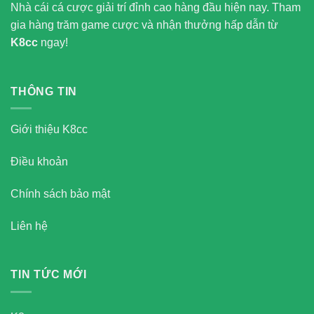
Nhà cái cá cược giải trí đỉnh cao hàng đầu hiện nay. Tham
gia hàng trăm game cược và nhận thưởng hấp dẫn từ
K8cc
ngay!
THÔNG TIN
Giới thiệu K8cc
Điều khoản
Chính sách bảo mật
Liên hệ
TIN TỨC MỚI