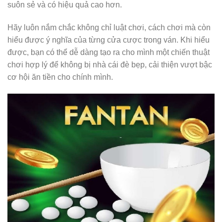
suôn sẻ và có hiệu quả cao hơn.
Hãy luôn nắm chắc không chỉ luật chơi, cách chơi mà còn
hiểu được ý nghĩa của từng cửa cược trong ván. Khi hiểu
được, bạn có thể dễ dàng tạo ra cho mình một chiến thuật
chơi hợp lý để không bị nhà cái đè bẹp, cải thiện vượt bậc
cơ hội ăn tiền cho chính mình.