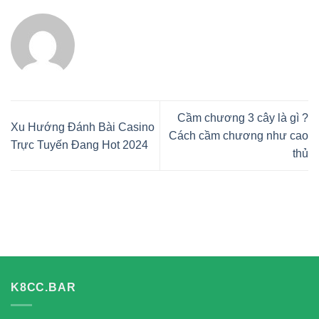
Cầm chương 3 cây là gì ?
Xu Hướng Đánh Bài Casino
Cách cầm chương như cao
Trực Tuyến Đang Hot 2024
thủ
K8CC.BAR