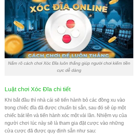
Nắm rõ cách chơi Xóc Đĩa luôn thắng giúp người chơi kiếm tiền
cực dễ dàng
Luật chơi Xóc Đĩa chi tiết
Khi bắt đầu thì nhà cái sẽ tiến hành bỏ các đồng xu vào
trong chiếc đĩa đã được chuẩn bị sẵn, sau đó sẽ úp một
chiếc bát lên và tiến hành xóc một vài lần. Nhiệm vụ của
người chơi lúc này sẽ là tham gia đặt cược vào những
cửa cược đã được quy định sẵn như sau: