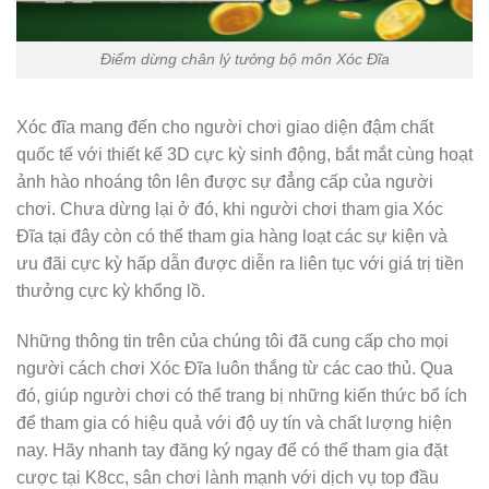
Điểm dừng chân lý tưởng bộ môn Xóc Đĩa
Xóc đĩa mang đến cho người chơi giao diện đậm chất
quốc tế với thiết kế 3D cực kỳ sinh động, bắt mắt cùng hoạt
ảnh hào nhoáng tôn lên được sự đẳng cấp của người
chơi. Chưa dừng lại ở đó, khi người chơi tham gia Xóc
Đĩa tại đây còn có thể tham gia hàng loạt các sự kiện và
ưu đãi cực kỳ hấp dẫn được diễn ra liên tục với giá trị tiền
thưởng cực kỳ khổng lồ.
Những thông tin trên của chúng tôi đã cung cấp cho mọi
người cách chơi Xóc Đĩa luôn thắng từ các cao thủ. Qua
đó, giúp người chơi có thể trang bị những kiến thức bổ ích
để tham gia có hiệu quả với độ uy tín và chất lượng hiện
nay. Hãy nhanh tay đăng ký ngay để có thể tham gia đặt
cược tại K8cc, sân chơi lành mạnh với dịch vụ top đầu