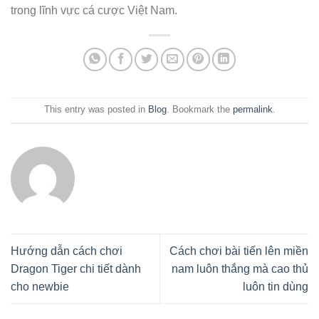
trong lĩnh vực cá cược Việt Nam.
This entry was posted in
Blog
. Bookmark the
permalink
.
Hướng dẫn cách chơi
Cách chơi bài tiến lên miền
Dragon Tiger chi tiết dành
nam luôn thắng mà cao thủ
cho newbie
luôn tin dùng