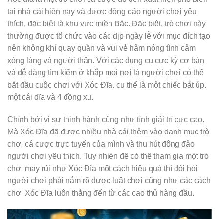
tại nhà cái hiện nay và được đông đảo người chơi yêu
thích, đặc biệt là khu vực miền Bắc. Đặc biệt, trò chơi này
thường được tổ chức vào các dịp ngày lễ với mục đích tạo
nên không khí quay quần và vui vẻ hâm nóng tình cảm
xóng làng và người thân. Với các dụng cụ cực kỳ cơ bản
và dễ dàng tìm kiếm ở khắp mọi nơi là người chơi có thể
bắt đầu cuộc chơi với Xóc Đĩa, cụ thể là một chiếc bát úp,
một cái dĩa và 4 đồng xu.
Chính bởi vị sự thịnh hành cũng như tính giải trí cực cao.
Mà Xóc Đĩa đã được nhiều nhà cái thêm vào danh mục trò
chơi cá cược trực tuyến của mình và thu hút đông đảo
người chơi yêu thích. Tuy nhiên để có thể tham gia một trò
chơi may rủi như Xóc Đĩa một cách hiệu quả thì đòi hỏi
người chơi phải nắm rõ được luật chơi cũng như các cách
chơi Xóc Đĩa luôn thắng đến từ các cao thủ hàng đầu.