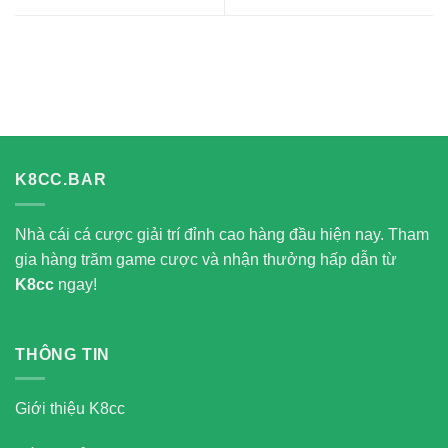
K8CC.BAR
Nhà cái cá cược giải trí đỉnh cao hàng đầu hiện nay. Tham
gia hàng trăm game cược và nhận thưởng hấp dẫn từ
K8cc
ngay!
THÔNG TIN
Giới thiệu K8cc