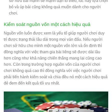
sở hữu bài mạnh sẽ mạnh dạn tố theo, lúc này lựa chọn
bỏ và úp bài cũng không quá muộn dành cho người
chơi.
Kiểm soát nguồn vốn một cách hiệu quả
Nguồn vốn luôn được xem là yếu tố giúp người chơi duy
trì được trạng thái lâu dài trong mọi ván đấu. Nếu người
chơi sở hữu cho mình một nguồn vốn lớn và ổn định thì
đồng nghĩa với việc tham gia bài liêng sẽ được dài lâu
hơn cũng như khả năng chiến thắng mang lại cũng cao
hơn. Còn trong trường hợp nguồn vốn của người chơi
chơi không quá cao thì đồng nghĩa với việc người chơi
phải tiến hành kiểm soát và chia đều nó một cách hiệu quả
đẻ đem đến kết quả tối ưu nhất.