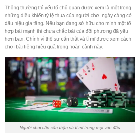
Thông thường thì yếu tố chủ quan được xem là một trong
những điều khiến tỷ lệ thua của người chơi ngày càng có
dấu hiệu gia tăng. Nếu bạn đang sở hữu cho mình một tổ
hợp bài mạnh thì chưa chắc bài của đối phương đã yếu
hơn bạn. Chính vì thế sự cẩn thật và tỉ mĩ được xem cách
chơi bài liêng hiệu quả trong hoàn cảnh này.
Người chơi cần cẩn thận và tỉ mỉ trong mọi ván đấu