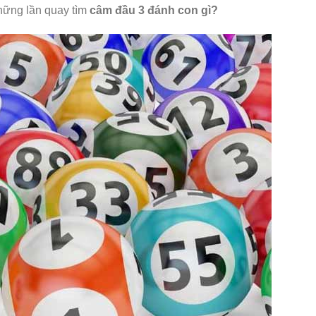
hững lần quay tìm
câm đầu 3 đánh con gì?