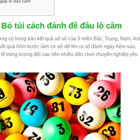
 gặp lô đầu câm
Bỏ túi cách đánh đề đầu lô câm
ng có trong bản kết quả xổ số của 3 miền Bắc, Trung, Nam. An
ết quả hôm trước làm cơ sở để tìm ra số đánh ngày hôm sau.
ệ trúng tương đối cao nên nhiều dân chơi chuyên nghiệp yêu