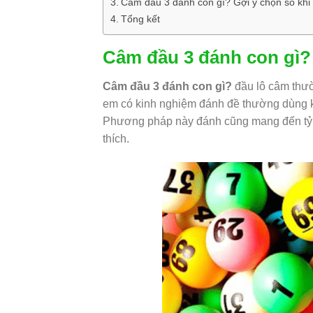
Câm đầu 3 đánh con gì? Gợi ý chọn số khi
Tổng kết
Câm đầu 3 đánh con gì? 
Câm đầu 3 đánh con gì?
đầu lô câm thườ
em có kinh nghiệm đánh đề thường dùng k
Phương pháp này đánh cũng mang đến tỷ l
thích.