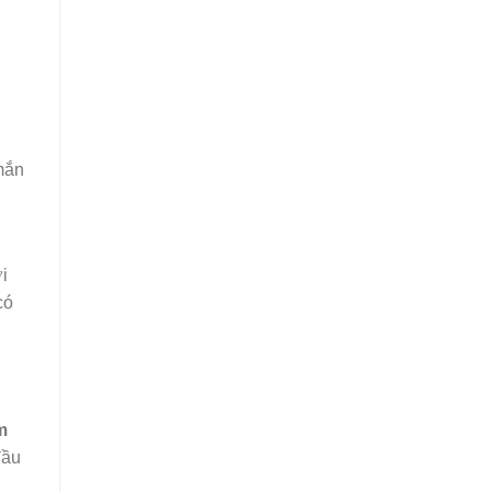
mắn
i
có
m
đầu