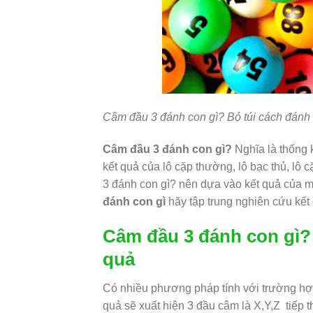
Câm đầu 3 đánh con gì? Bỏ túi cách đánh
Câm đầu 3 đánh con gì?
Nghĩa là thống
kết quả của lô cặp thường, lô bạc thủ, 
3 đánh con gì? nên dựa vào kết quả của m
đánh con gì
hãy tập trung nghiên cứu kết
Câm đầu 3 đánh con gì?
quả
Có nhiều phương pháp tính với trường hợp
quả sẽ xuất hiện 3 đầu câm là X,Y,Z tiếp