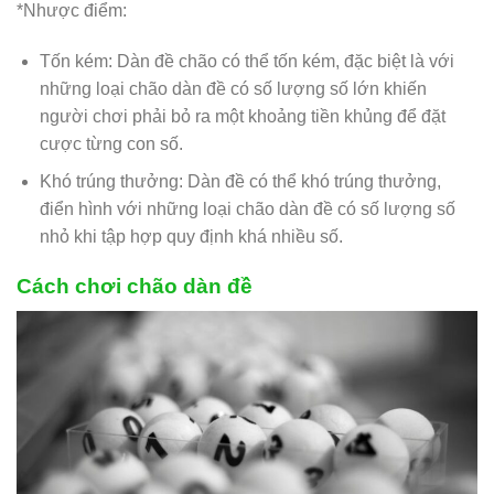
*Nhược điểm:
Tốn kém: Dàn đề chão có thể tốn kém, đặc biệt là với
những loại chão dàn đề có số lượng số lớn khiến
người chơi phải bỏ ra một khoảng tiền khủng để đặt
cược từng con số.
Khó trúng thưởng: Dàn đề có thể khó trúng thưởng,
điển hình với những loại chão dàn đề có số lượng số
nhỏ khi tập hợp quy định khá nhiều số.
Cách chơi chão dàn đề