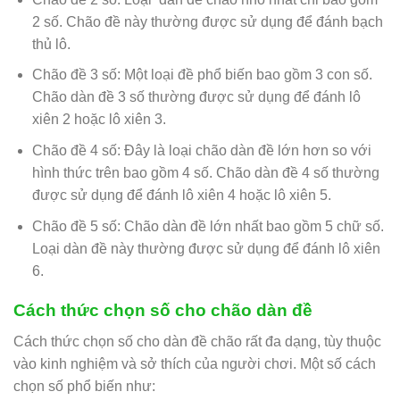
2 số. Chão đề này thường được sử dụng để đánh bạch
thủ lô.
Chão đề 3 số: Một loại đề phổ biến bao gồm 3 con số.
Chão dàn đề 3 số thường được sử dụng để đánh lô
xiên 2 hoặc lô xiên 3.
Chão đề 4 số: Đây là loại chão dàn đề lớn hơn so với
hình thức trên bao gồm 4 số. Chão dàn đề 4 số thường
được sử dụng để đánh lô xiên 4 hoặc lô xiên 5.
Chão đề 5 số: Chão dàn đề lớn nhất bao gồm 5 chữ số.
Loại dàn đề này thường được sử dụng để đánh lô xiên
6.
Cách thức chọn số cho chão dàn đề
Cách thức chọn số cho dàn đề chão rất đa dạng, tùy thuộc
vào kinh nghiệm và sở thích của người chơi. Một số cách
chọn số phổ biến như: