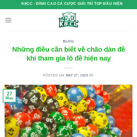
Skip
K8CC - ĐỈNH CAO CÁ CƯỢC GIẢI TRÍ TOP ĐẦU HIỆN NAY
to
content
BLOG
Những điều cần biết về chão dàn đề
khi tham gia lô đề hiện nay
POSTED ON
MAY 27, 2025
BY
27
May