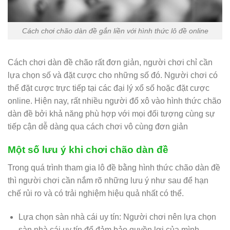
Cách chơi chão dàn đề gắn liền với hình thức lô đề online
Cách chơi dàn đề chão rất đơn giản, người chơi chỉ cần
lựa chọn số và đặt cược cho những số đó. Người chơi có
thể đặt cược trực tiếp tại các đại lý xổ số hoặc đặt cược
online. Hiện nay, rất nhiều người đổ xô vào hình thức chão
dàn đề bởi khả năng phù hợp với mọi đối tượng cùng sự
tiếp cận dễ dàng qua cách chơi vô cùng đơn giản
Một số lưu ý khi chơi chão dàn đề
Trong quá trình tham gia lô đề bằng hình thức chão dàn đề
thì người chơi cần nắm rõ những lưu ý như sau để hạn
chế rủi ro và có trải nghiệm hiệu quả nhất có thể.
Lựa chọn sàn nhà cái uy tín: Người chơi nên lựa chọn
sàn nhà cái uy tín để đảm bảo quyền lợi của mình.