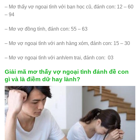
– Mơ thấy
vợ ngoại tình với bạn học cũ, đánh con: 12 – 60
– 94
– Mơ vợ đồng tính, đánh con:
55 – 63
– Mơ vợ ngoại tình với anh hàng xóm, đánh con: 15 – 30
– Mơ vợ ngoại tình với anh/em trai, đánh con: 03
Giải mã mơ thấy vợ ngoại tình đánh đề con
gì và là điềm dữ hay lành?