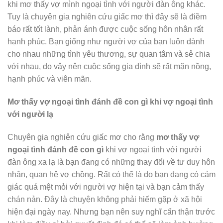
khi mơ thấy vợ mình ngoại tình với người đàn ông khác.
Tuy là chuyên gia nghiên cứu giấc mơ thì đây sẽ là điềm
báo rất tốt lành, phản ánh được cuộc sống hôn nhân rất
hạnh phúc. Bạn giống như người vợ của bạn luôn dành
cho nhau những tình yêu thương, sự quan tâm và sẻ chia
với nhau, do vậy nên cuộc sống gia đình sẽ rất mặn nồng,
hạnh phúc và viên mãn.
Mơ thấy vợ ngoại tình đánh đề con gì khi vợ ngoại tình
với người lạ
Chuyên gia nghiên cứu giấc mơ cho rằng
mơ thấy vợ
ngoại tình đánh đề con gì
khi vợ ngoại tình với người
đàn ông xa lạ là bạn đang có những thay đổi về tư duy hôn
nhân, quan hệ vợ chồng. Rất có thể là do bạn đang có cảm
giác quá mệt mỏi với người vợ hiện tại và bạn cảm thấy
chán nản. Đây là chuyện không phải hiếm gặp ở xã hội
hiện đại ngày nay. Nhưng bạn nên suy nghĩ cẩn thận trước