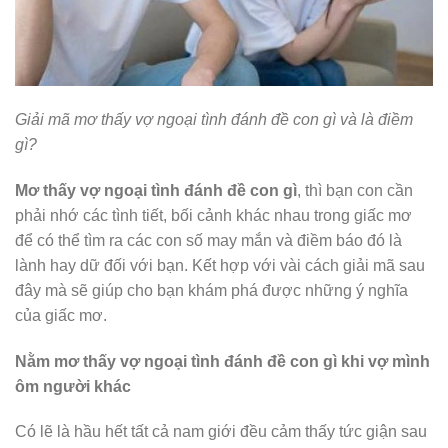
Giải mã mơ thấy vợ ngoại tình đánh đề con gì và là điềm
gì?
Mơ thấy
vợ ngoại tình đánh đề con gì
, thì bạn con cần
phải nhớ các tình tiết, bối cảnh khác nhau trong giấc mơ
để có thể tìm ra các con số may mắn và điềm báo đó là
lành hay dữ đối với bạn. Kết hợp với vài cách giải mã sau
đây mà sẽ giúp cho bạn khám phá được những ý nghĩa
của giấc mơ.
Nằm mơ thấy vợ ngoại tình đánh đề con gì khi vợ mình
ôm người khác
Có lẽ là hầu hết tất cả nam giới đều cảm thấy tức giận sau