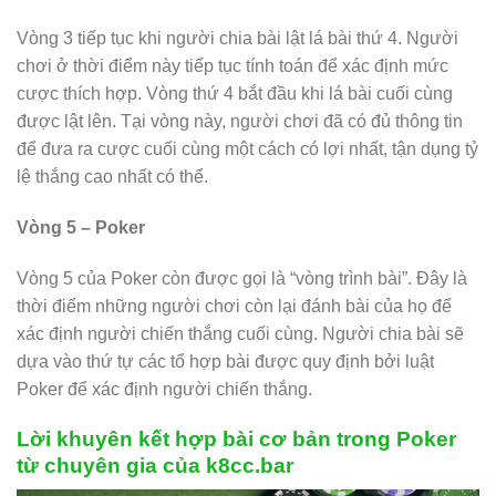
Vòng 3 tiếp tục khi người chia bài lật lá bài thứ 4. Người
chơi ở thời điểm này tiếp tục tính toán để xác định mức
cược thích hợp. Vòng thứ 4 bắt đầu khi lá bài cuối cùng
được lật lên. Tại vòng này, người chơi đã có đủ thông tin
để đưa ra cược cuối cùng một cách có lợi nhất, tận dụng tỷ
lệ thắng cao nhất có thể.
Vòng 5 – Poker
Vòng 5 của Poker còn được gọi là “vòng trình bài”. Đây là
thời điểm những người chơi còn lại đánh bài của họ để
xác định người chiến thắng cuối cùng. Người chia bài sẽ
dựa vào thứ tự các tổ hợp bài được quy định bởi luật
Poker để xác định người chiến thắng.
Lời khuyên kết hợp bài cơ bản trong Poker
từ chuyên gia của k8cc.bar