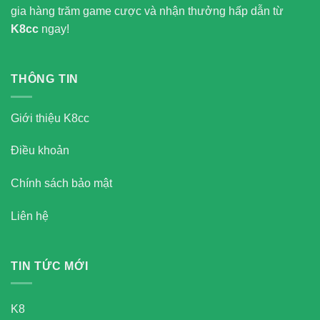
gia hàng trăm game cược và nhận thưởng hấp dẫn từ
K8cc
ngay!
THÔNG TIN
Giới thiệu K8cc
Điều khoản
Chính sách bảo mật
Liên hệ
TIN TỨC MỚI
K8