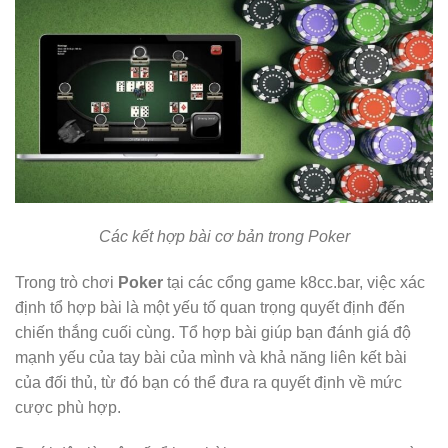
Các kết hợp bài cơ bản trong Poker
Trong trò chơi
Poker
tại các cổng game k8cc.bar, việc xác
định tổ hợp bài là một yếu tố quan trọng quyết định đến
chiến thắng cuối cùng. Tổ hợp bài giúp bạn đánh giá độ
mạnh yếu của tay bài của mình và khả năng liên kết bài
của đối thủ, từ đó bạn có thể đưa ra quyết định về mức
cược phù hợp.