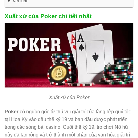
Kết luận
Xuất xứ của Poker chi tiết nhất
Xuất xứ của Poker
Poker
có nguồn gốc từ thú vui giải trí của tầng lớp quý tộc
tại Hoa Kỳ vào đầu thế kỷ 19 và ban đầu được phát triển
trong các sòng bài casino. Cuối thế kỷ 19, trò chơi Nổ hũ
này đã lan rộng và trở thành một phần của văn hóa giải trí