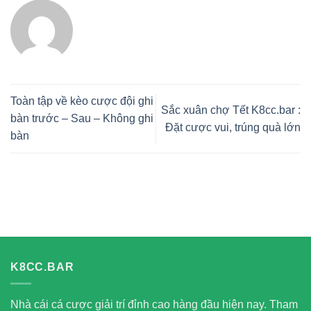
Toàn tập về kèo cược đội ghi
Sắc xuân chợ Tết K8cc.bar :
bàn trước – Sau – Không ghi
Đặt cược vui, trúng quà lớn
bàn
K8CC.BAR
Nhà cái cá cược giải trí đỉnh cao hàng đầu hiện nay. Tham