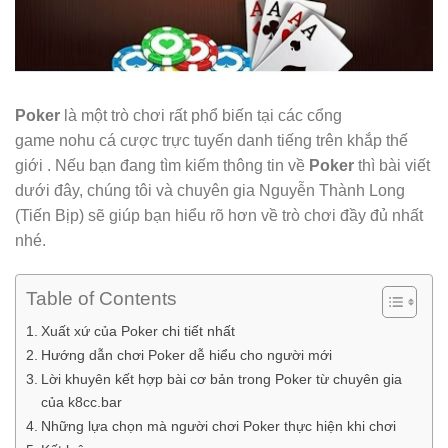
Poker
là một trò chơi rất phổ biến tại các cổng
game
nohu
cá cược trực tuyến danh tiếng trên khắp thế
giới . Nếu bạn đang tìm kiếm thông tin về
Poker
thì bài viết
dưới đây, chúng tôi và chuyên gia Nguyễn Thành Long
(Tiến Bịp) sẽ giúp bạn hiểu rõ hơn về trò chơi đầy đủ nhất
nhé.
Table of Contents
Xuất xứ của Poker chi tiết nhất
Hướng dẫn chơi Poker dễ hiểu cho người mới
Lời khuyên kết hợp bài cơ bản trong Poker từ chuyên gia
của k8cc.bar
Những lựa chọn mà người chơi Poker thực hiện khi chơi