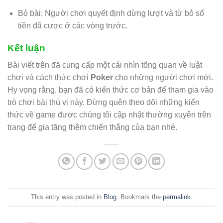
Bỏ bài: Người chơi quyết định dừng lượt và từ bỏ số
tiền đã cược ở các vòng trước.
Kết luận
Bài viết trên đã cung cấp một cái nhìn tổng quan về luật
chơi và cách thức chơi
Poker
cho những người chơi mới.
Hy vọng rằng, bạn đã có kiến thức cơ bản để tham gia vào
trò chơi bài thú vị này. Đừng quên theo dõi những kiến
thức về game
được chúng tôi cập nhật thường xuyên trên
trang để gia tăng thêm chiến thắng của bạn nhé.
This entry was posted in
Blog
. Bookmark the
permalink
.