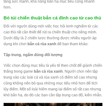
tăng sức mạnh, khả năng bắn hạ mục tiêu cũng nhanh
hơn.
Bỏ túi chiến thuật bắn cá đỉnh cao từ cao thủ
Đối với người dùng mới việc học hỏi kinh nghiệm từ các
cao thủ rất cần thiết để rút ra chiến thuật cho riêng mình.
Dưới đây là 2 chiến lược thường được nhiều người áp
dụng khi chơi
bắn cá rùa xanh
để bạn tham khảo:
Tập trung, ngắm đúng đối tượng
Việc chọn đúng mục tiêu là yếu tố then chốt để giành chiến
thắng trong game
bắn cá rùa xanh
. Người chơi nên tập
trung vào các loài cá và rùa xanh có điểm số cao nhưng
cũng không nên bỏ qua những mục tiêu nhỏ hơn để tích
lũy điểm. Một số loài hiếm mang lại điểm số rất cao nhưng
khó bắn hạ, do đó các bạn cần tập trung cao độ, kiên nhẫn.