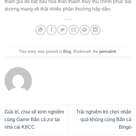
tham gia để bắt đầu hóa thân thành thủy thủ chinh phục đại
dương mang về thật nhiều phần thưởng hấp dẫn.
This entry was posted in
Blog
. Bookmark the
permalink
.
Giải trí, chia sẻ kinh nghiệm
Trải nghiệm trò chơi nhận
cùng Game Bắn cá zui tại
quà khủng cùng Bắn cá
nhà cái K8CC
Bingo