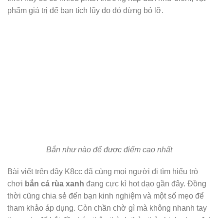
phẩm giá trị để bạn tích lũy do đó đừng bỏ lỡ.
Bắn như nào để được điểm cao nhất
Bài viết trên đây K8cc đã cùng mọi người đi tìm hiểu trò
chơi
bắn cá rùa xanh
đang cực kì hot dạo gần đây. Đồng
thời cũng chia sẻ đến bạn kinh nghiệm và một số mẹo để
tham khảo áp dụng. Còn chần chờ gì mà không nhanh tay