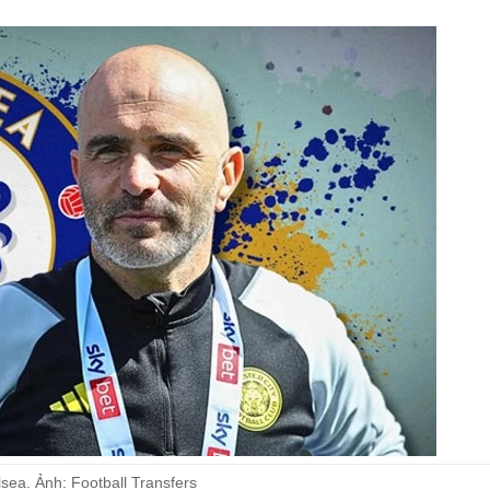
sea. Ảnh: Football Transfers