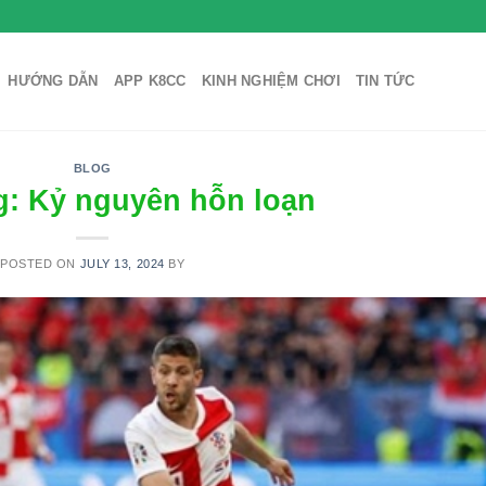
HƯỚNG DẪN
APP K8CC
KINH NGHIỆM CHƠI
TIN TỨC
BLOG
: Kỷ nguyên hỗn loạn
POSTED ON
JULY 13, 2024
BY