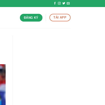
TẢI APP
ĐĂNG KÝ