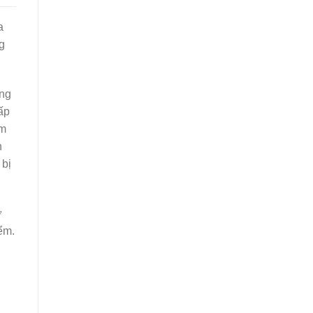
a
g
ang
ấp
âm
n
 bị
ở
ểm.