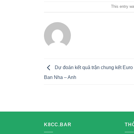
This entry w
Dự đoán kết quả trận chung kết Euro
Ban Nha – Anh
K8CC.BAR
TH