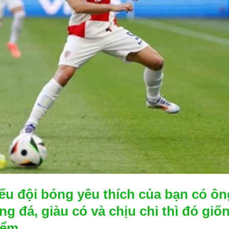
ếu đội bóng yêu thích của bạn có ôn
g đá, giàu có và chịu chi thì đó giố
iểm.