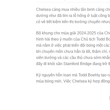
Chelsea càng mua nhiều tân binh càng ch
dường như đã tìm ra lỗ hổng ở luật công b
có vẻ tiết kiệm trên thị trường chuyển nh
Bộ khung cho mùa giải 2024-2025 của Ch
hình hài theo ý muốn của Chủ tịch Todd B
mà nằm ở việc phát triển đội bóng một cá
tới chuyên môn chưa hẳn là tốt, thậm chí
viên trưởng và các cầu thủ chưa sớm khẳng 
đẩy đi khỏi sân Stamford Bridge đang trở t
Kỷ nguyên hỗn loạn mà Todd Boehly tạo ra 
mùa bóng mới. Việc Chelsea ký hợp đồng 