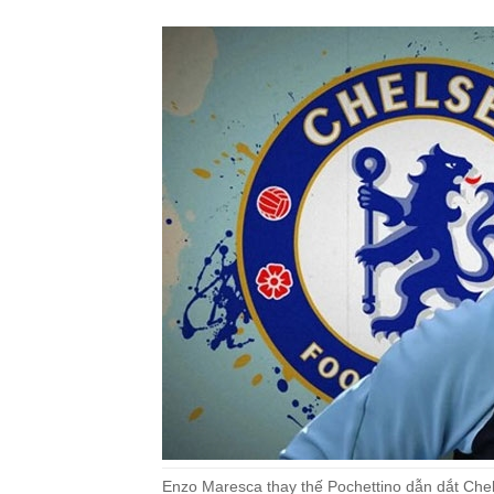
Enzo Maresca thay thế Pochettino dẫn dắt Chel