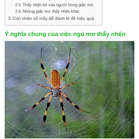
Thấy nhện bò vào người trong giấc mơ
Những giấc mơ thấy nhện khác
Con nhện số mấy để đánh lô đề hiệu quả
Ý nghĩa chung của việc ngủ mơ thấy nhện