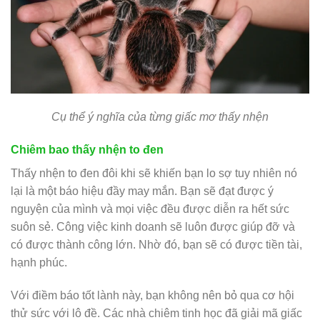
Cụ thể ý nghĩa của từng giấc mơ thấy nhện
Chiêm bao thấy nhện to đen
Thấy nhện to đen đôi khi sẽ khiến bạn lo sợ tuy nhiên nó
lại là một báo hiệu đầy may mắn. Bạn sẽ đạt được ý
nguyện của mình và mọi việc đều được diễn ra hết sức
suôn sẻ. Công việc kinh doanh sẽ luôn được giúp đỡ và
có được thành công lớn. Nhờ đó, bạn sẽ có được tiền tài,
hạnh phúc.
Với điềm báo tốt lành này, bạn không nên bỏ qua cơ hội
thử sức với lô đề. Các nhà chiêm tinh học đã giải mã giấc