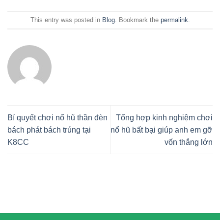
This entry was posted in
Blog
. Bookmark the
permalink
.
Bí quyết chơi nổ hũ thần đèn
Tổng hợp kinh nghiệm chơi
bách phát bách trúng tại
nổ hũ bất bại giúp anh em gỡ
K8CC
vốn thắng lớn