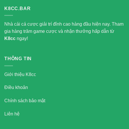
K8CC.BAR
Nhà cái cá cược giải trí đỉnh cao hàng đầu hiện nay. Tham
gia hàng trăm game cược và nhận thưởng hấp dẫn từ
K8cc
ngay!
THÔNG TIN
Giới thiệu K8cc
Điều khoản
Chính sách bảo mật
Liên hệ