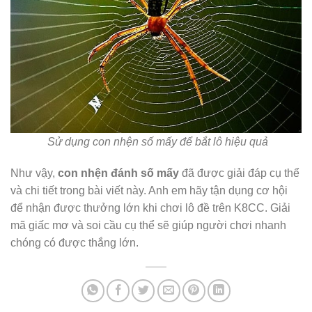
Sử dụng con nhện số mấy để bắt lô hiệu quả
Như vậy,
con nhện đánh số mấy
đã được giải đáp cụ thể
và chi tiết trong bài viết này. Anh em hãy tận dụng cơ hội
để nhận được thưởng lớn khi chơi lô đề trên K8CC. Giải
mã giấc mơ và soi cầu cụ thể sẽ giúp người chơi nhanh
chóng có được thắng lớn.