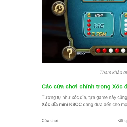
Tham khảo qu
Các cửa chơi chính trong
Xóc 
Tương tự như xóc đĩa, tựa game này cũng 
Xóc đĩa mini K8CC
đang đưa đến cho mọi
Cửa chơi
Kết q