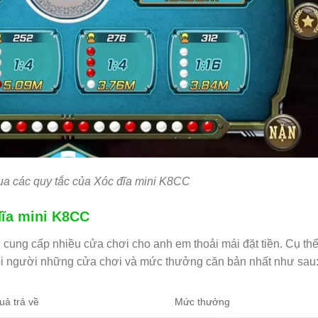
a các quy tắc của Xóc đĩa mini K8CC
đĩa mini K8CC
cung cấp nhiều cửa chơi cho anh em thoải mái đặt tiền. Cụ thể
 người những cửa chơi và mức thưởng căn bản nhất như sau
uả trả về
Mức thưởng