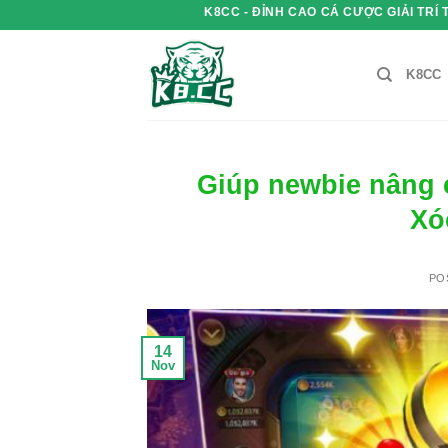
Skip
K8CC - ĐỈNH CAO CÁ CƯỢC GIẢI TRÍ TOP ĐẦU HIỆN 
to
content
K8CC
Giúp newbie nâng 
Xó
PO
14
Nov