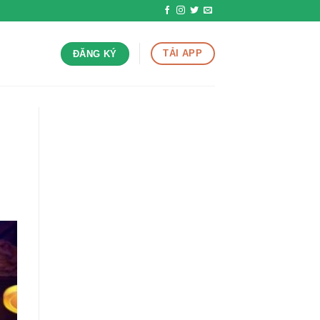
TẢI APP
ĐĂNG KÝ