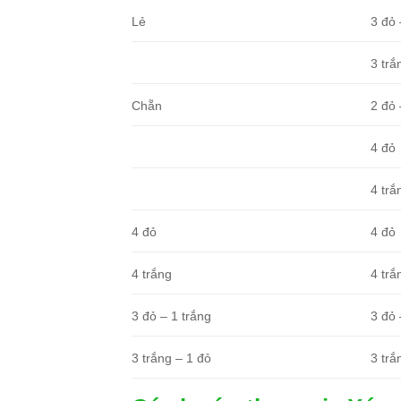
Lẻ
3 đỏ 
3 trắ
Chẵn
2 đỏ 
4 đỏ
4 trắ
4 đỏ
4 đỏ
4 trắng
4 trắ
3 đỏ – 1 trắng
3 đỏ 
3 trắng – 1 đỏ
3 trắ