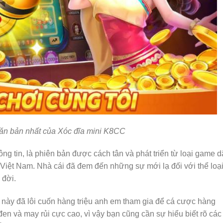
căn bản nhất của Xóc đĩa mini K8CC
ng tin, là phiên bản được cách tân và phát triển từ loại game 
Việt Nam. Nhà cái đã đem đến những sự mới lạ đối với thể loạ
 đời.
này đã lôi cuốn hàng triệu anh em tham gia để cá cược hàng
 đen và may rủi cực cao, vì vậy bạn cũng cần sự hiểu biết rõ các