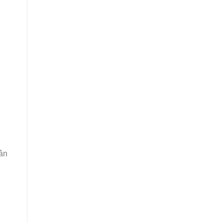
dân
i