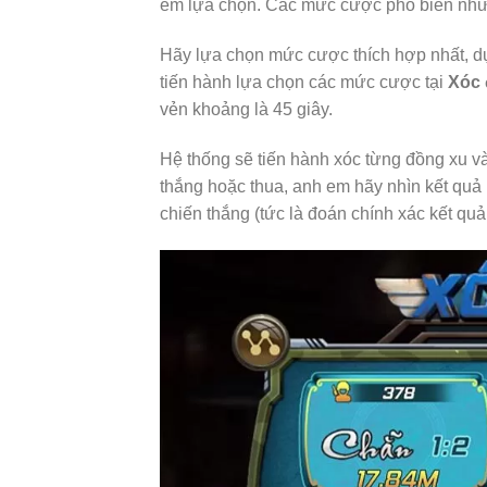
em lựa chọn. Các mức cược phổ biến như 
Hãy lựa chọn mức cược thích hợp nhất, dự
tiến hành lựa chọn các mức cược tại
Xóc 
vẻn khoảng là 45 giây.
Hệ thống sẽ tiến hành xóc từng đồng xu và 
thắng hoặc thua, anh em hãy nhìn kết quả 
chiến thắng (tức là đoán chính xác kết quả