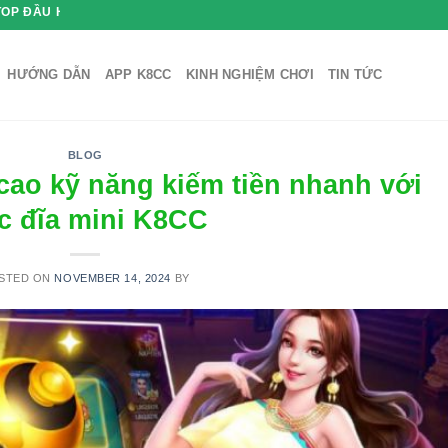
NAY
HƯỚNG DẪN
APP K8CC
KINH NGHIỆM CHƠI
TIN TỨC
BLOG
cao kỹ năng kiếm tiền nhanh với
c đĩa mini K8CC
STED ON
NOVEMBER 14, 2024
BY