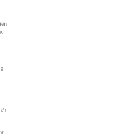
iện
ắc
ng
uật
nh