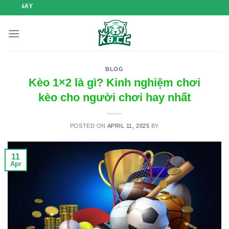
Skip
K8CC - ĐỈ
to
content
BLOG
Kèo 1×2 là gì? Kinh nghiệm chơi
kèo cho người chơi hay nhất
POSTED ON
APRIL 11, 2025
BY
11
Apr