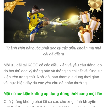
Thành viên bắt buộc phải đọc kỹ các điều khoản mà nhà
cái đã đặt ra
Mỗi ưu đãi tại K8CC có các điều kiện và yêu cầu riêng, do
đó bet thủ đọc kỹ thông báo và thông tin chi tiết về từng sự
kiện trên trang chủ. Nhờ đó, bạn tham gia đúng thời gian
và thực hiện đầy đủ các yêu cầu để nhận thưởng.
Một số sự kiện không áp dụng đồng thời cùng một lần
Chú ý rằng không phải tất cả các chương trình
khuyến