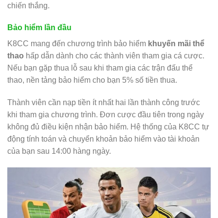
chiến thắng.
Bảo hiểm lần đầu
K8CC mang đến chương trình bảo hiểm
khuyến mãi thể
thao
hấp dẫn dành cho các thành viên tham gia cá cược.
Nếu bạn gặp thua lỗ sau khi tham gia các trận đấu thể
thao, nền tảng bảo hiểm cho bạn 5% số tiền thua.
Thành viên cần nạp tiền ít nhất hai lần thành công trước
khi tham gia chương trình. Đơn cược đầu tiên trong ngày
không đủ điều kiện nhận bảo hiểm. Hệ thống của K8CC tự
động tính toán và chuyển khoản bảo hiểm vào tài khoản
của bạn sau 14:00 hàng ngày.