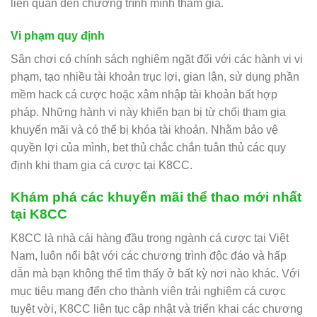
liên quan đến chương trình mình tham gia.
Vi phạm quy định
Sân chơi có chính sách nghiêm ngặt đối với các hành vi vi
phạm, tạo nhiều tài khoản trục lợi, gian lận, sử dụng phần
mềm hack cá cược hoặc xâm nhập tài khoản bất hợp
pháp. Những hành vi này khiến bạn bị từ chối tham gia
khuyến mãi và có thể bị khóa tài khoản. Nhằm bảo vệ
quyền lợi của mình, bet thủ chắc chắn tuân thủ các quy
định khi tham gia cá cược tại K8CC.
Khám phá các khuyến mãi thể thao mới nhất
tại K8CC
K8CC là nhà cái hàng đầu trong ngành cá cược tại Việt
Nam, luôn nổi bật với các chương trình độc đáo và hấp
dẫn mà bạn không thể tìm thấy ở bất kỳ nơi nào khác. Với
mục tiêu mang đến cho thành viên trải nghiệm cá cược
tuyệt vời, K8CC liên tục cập nhật và triển khai các chương