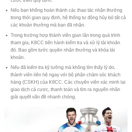
cược theo quy định.
Nếu bạn không hoàn thành các thao tác nhận thưởng
trong thời gian quy định, hệ thống tự động hủy bỏ tất cả
các khoản thưởng mà bạn đã nhận.
Trong trường hợp thành viên gian lận trong quá trình
tham gia, K8CC tiến hành kiểm tra và xử lý tài khoản
đó. Bao gồm tước quyền nhận thưởng và khóa tài
khoản.
Nếu đã kiểm tra kỹ lưỡng mà không tìm thấy lý do,
thành viên liên hệ ngay với bộ phận chăm sóc khách
hàng (CSKH) của K8CC. Các chuyên viên xác minh lại
giao dịch cá cược, thanh toán và tìm ra nguyên nhân
giải quyết vấn đề nhanh chóng.