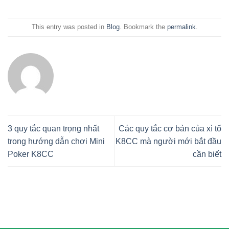
This entry was posted in
Blog
. Bookmark the
permalink
.
3 quy tắc quan trọng nhất
Các quy tắc cơ bản của xì tố
trong hướng dẫn chơi Mini
K8CC mà người mới bắt đầu
Poker K8CC
cần biết