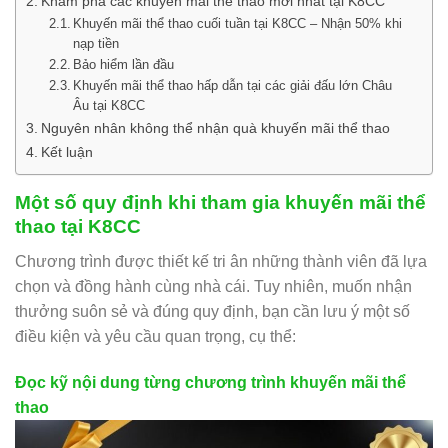
Khám phá các khuyến mãi thể thao mới nhất tại K8CC
Khuyến mãi thể thao cuối tuần tại K8CC – Nhận 50% khi
nạp tiền
Bảo hiểm lần đầu
Khuyến mãi thể thao hấp dẫn tại các giải đấu lớn Châu
Âu tại K8CC
Nguyên nhân không thể nhận quà khuyến mãi thể thao
Kết luận
Một số quy định khi tham gia khuyến mãi thể
thao tại K8CC
Chương trình được thiết kế tri ân những thành viên đã lựa
chọn và đồng hành cùng nhà cái. Tuy nhiên, muốn nhận
thưởng suôn sẻ và đúng quy định, bạn cần lưu ý một số
điều kiện và yêu cầu quan trọng, cụ thể:
Đọc kỹ nội dung từng chương trình khuyến mãi thể
thao