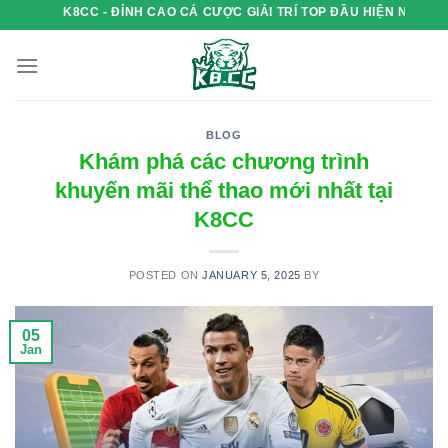
Skip
K8CC - ĐỈNH CAO CÁ CƯỢC GIẢI TRÍ TOP ĐẦU HIỆN NAY
to
content
BLOG
Khám phá các chương trình
khuyến mãi thể thao mới nhất tại
K8CC
POSTED ON
JANUARY 5, 2025
BY
05
Jan