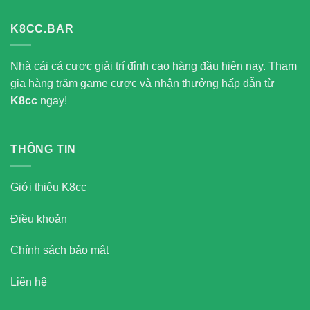
K8CC.BAR
Nhà cái cá cược giải trí đỉnh cao hàng đầu hiện nay. Tham
gia hàng trăm game cược và nhận thưởng hấp dẫn từ
K8cc
ngay!
THÔNG TIN
Giới thiệu K8cc
Điều khoản
Chính sách bảo mật
Liên hệ