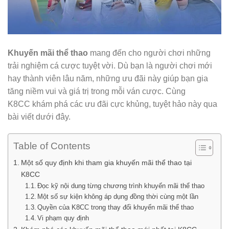
Khuyến mãi thể thao
mang đến cho người chơi những
trải nghiệm cá cược tuyệt vời. Dù bạn là người chơi mới
hay thành viên lâu năm, những ưu đãi này giúp bạn gia
tăng niềm vui và giá trị trong mỗi ván cược. Cùng
K8CC
khám phá các ưu đãi cực khủng, tuyệt hảo này qua
bài viết dưới đây.
Table of Contents
Một số quy định khi tham gia khuyến mãi thể thao tại
K8CC
Đọc kỹ nội dung từng chương trình khuyến mãi thể thao
Một số sự kiện không áp dụng đồng thời cùng một lần
Quyền của K8CC trong thay đổi khuyến mãi thể thao
Vi phạm quy định