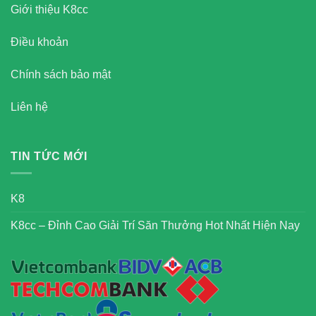
Giới thiệu K8cc
Điều khoản
Chính sách bảo mật
Liên hệ
TIN TỨC MỚI
K8
K8cc – Đỉnh Cao Giải Trí Săn Thưởng Hot Nhất Hiện Nay