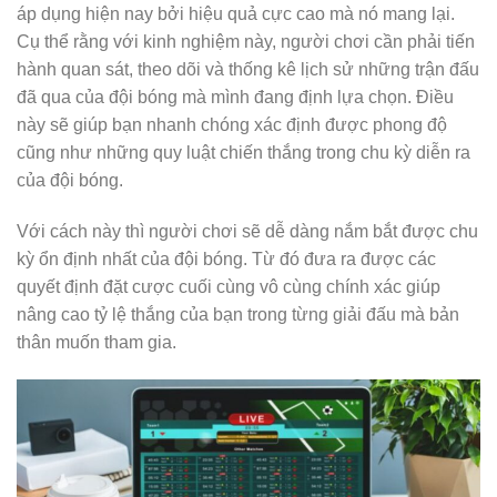
áp dụng hiện nay bởi hiệu quả cực cao mà nó mang lại.
Cụ thể rằng với kinh nghiệm này, người chơi cần phải tiến
hành quan sát, theo dõi và thống kê lịch sử những trận đấu
đã qua của đội bóng mà mình đang định lựa chọn. Điều
này sẽ giúp bạn nhanh chóng xác định được phong độ
cũng như những quy luật chiến thắng trong chu kỳ diễn ra
của đội bóng.
Với cách này thì người chơi sẽ dễ dàng nắm bắt được chu
kỳ ổn định nhất của đội bóng. Từ đó đưa ra được các
quyết định đặt cược cuối cùng vô cùng chính xác giúp
nâng cao tỷ lệ thắng của bạn trong từng giải đấu mà bản
thân muốn tham gia.