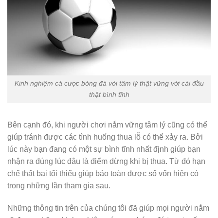
Kinh nghiệm cá cược bóng đá với tâm lý thật vững với cái đầu
thật bình tĩnh
Bên cạnh đó, khi người chơi nắm vững tâm lý cũng có thể
giúp tránh được các tình huống thua lỗ có thể xảy ra. Bởi
lúc này bạn đang có một sự bình tĩnh nhất định giúp bạn
nhận ra đúng lúc đâu là điểm dừng khi bị thua. Từ đó hạn
chế thất bại tối thiểu giúp bảo toàn được số vốn hiện có
trong những lần tham gia sau.
Những thông tin trên của chúng tôi đã giúp mọi người nắm