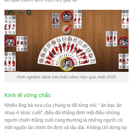
Kinh nghiệm đánh bài chắn oline hiệu quả nhất 2025
Kinh tế vững chắc
Nhiều ông bà xưa của chúng ta đã từng nói: “ ăn bạc ăn
nhau ở khúc cuối”, điều đó khẳng định một điều những
người chiến thắng cuối cùng thường là những người có
một nguồn tài chính ổn định và lâu dài. Không chỉ dừng lại