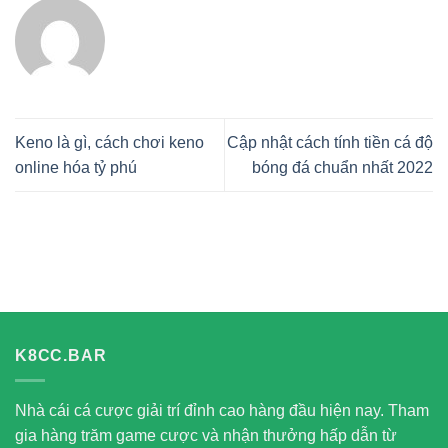
Keno là gì, cách chơi keno
Cập nhật cách tính tiền cá độ
online hóa tỷ phú
bóng đá chuẩn nhất 2022
K8CC.BAR
Nhà cái cá cược giải trí đỉnh cao hàng đầu hiện nay. Tham
gia hàng trăm game cược và nhận thưởng hấp dẫn từ