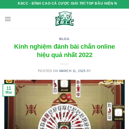
Skip
K8CC - ĐỈNH CAO CÁ CƯỢC GIẢI TRÍ TOP ĐẦU HIỆN NAY
to
content
BLOG
Kinh nghiệm đánh bài chắn online
hiệu quả nhất 2022
POSTED ON
MARCH 11, 2025
BY
11
Mar