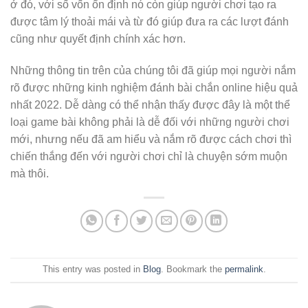
ở đó, với số vốn ổn định nó còn giúp người chơi tạo ra
được tâm lý thoải mái và từ đó giúp đưa ra các lượt đánh
cũng như quyết định chính xác hơn.
Những thông tin trên của chúng tôi đã giúp mọi người nắm
rõ được những kinh nghiệm đánh bài chắn online hiệu quả
nhất 2022. Dễ dàng có thể nhận thấy được đây là một thể
loại game bài không phải là dễ đối với những người chơi
mới, nhưng nếu đã am hiểu và nắm rõ được cách chơi thì
chiến thắng đến với người chơi chỉ là chuyện sớm muộn
mà thôi.
This entry was posted in
Blog
. Bookmark the
permalink
.