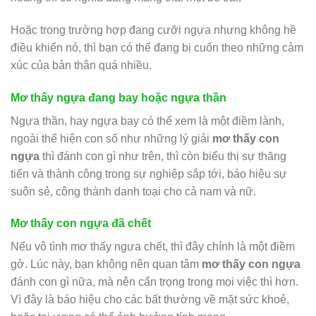
Hoặc trong trường hợp đang cưỡi ngựa nhưng không hề
điều khiển nó, thì bạn có thể đang bị cuốn theo những cảm
xúc của bản thân quá nhiều.
Mơ thấy ngựa đang bay hoặc ngựa thần
Ngựa thần, hay ngựa bay có thể xem là một điềm lành,
ngoài thể hiện con số như những lý giải
mơ thấy con
ngựa
thì đánh con gì như trên, thì còn biểu thị sự thăng
tiến và thành công trong sự nghiệp sắp tới, báo hiệu sự
suôn sẻ, công thành danh toại cho cả nam và nữ.
Mơ thấy con ngựa đã chết
Nếu vô tình mơ thấy ngựa chết, thì đây chính là một điềm
gở. Lúc này, bạn không nên quan tâm
mơ thấy con ngựa
đánh con gì nữa, mà nên cẩn trọng trong mọi việc thì hơn.
Vì đây là báo hiệu cho các bất thường về mặt sức khoẻ,