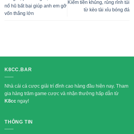
Kiếm tiền khủng, rủng rỉnh túi
nổ hũ bất bại giúp anh em gỡ
từ kèo tài xỉu bóng đá
vốn thắng lớn
K8CC.BAR
Nhà cái cá cược giải trí đỉnh cao hàng đầu hiện nay. Tham
gia hàng trăm game cược và nhận thưởng hấp dẫn từ
K8cc
ngay!
THÔNG TIN