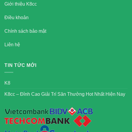
Giới thiệu K8cc
Điều khoản
Chính sách bảo mật
Liên hệ
TIN TỨC MỚI
K8
K8cc – Đỉnh Cao Giải Trí Săn Thưởng Hot Nhất Hiện Nay