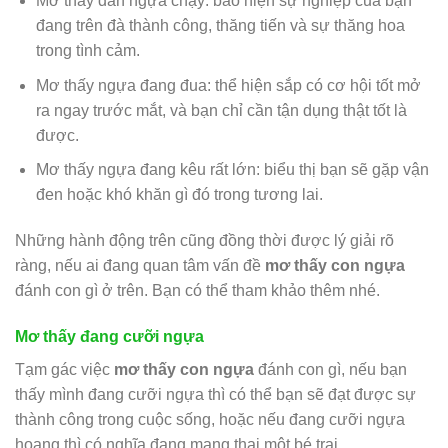
Mơ thấy đàn ngựa chạy: báo hiện sự nghiệp của bạn
đang trên đà thành công, thăng tiến và sự thăng hoa
trong tình cảm.
Mơ thấy ngựa đang đua: thể hiện sắp có cơ hội tốt mở
ra ngay trước mắt, và bạn chỉ cần tận dụng thật tốt là
được.
Mơ thấy ngựa đang kêu rất lớn: biểu thị bạn sẽ gặp vận
đen hoặc khó khăn gì đó trong tương lai.
Những hành động trên cũng đồng thời được lý giải rõ
ràng, nếu ai đang quan tâm vấn đề
mơ thấy con ngựa
đánh con gì ở trên. Bạn có thể tham khảo thêm nhé.
Mơ thấy đang cưỡi ngựa
Tạm gác việc
mơ thấy con ngựa
đánh con gì, nếu bạn
thấy mình đang cưỡi ngựa thì có thể bạn sẽ đạt được sự
thành công trong cuộc sống, hoặc nếu đang cưỡi ngựa
hoang thì có nghĩa đang mang thai một bé trai.