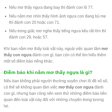
Nếu mơ thấy ngựa đang bay thì đánh con lô 77.
Nếu nằm mơ nhìn thấy hình ảnh ngựa con đang bú mẹ
thì đánh con 20 hoặc con 71.
Nếu trong giấc mơ nghe thấy tiếng ngựa kêu rất lớn thì
đánh con 29, hoặc 57.
Khi bạn nằm mơ thấy loài vật này, ngoài việc quan tâm
mơ
thấy con ngựa
đánh con gì, bạn còn có thể tìm hiểu thêm
một số điềm báo riêng khác.
Điềm báo khi nằm mơ thấy ngựa là gì?
Nếu bạn không phải người thường xuyên chơi lô đề xổ số,
có thể sẽ không quan tâm việc
mơ thấy con ngựa
đánh
con gì, nhưng bạn cũng nên xem thử những điềm báo liên
quan đến loài vật này đối với những chuyện trong tương
lai.