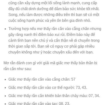
cũng cần xây dựng một lối sống lành mạnh, cung cấp
đầy đủ chất dinh dưỡng để đảm bảo sức khỏe tốt nhất.
Song, nếu làm được những điều trên thì bạn sẽ có một
cuộc sống hạnh phúc và yên ổn bên gia đình nhỏ.
Trường hợp nếu mơ thấy rắn cắn vào cẳng chân nhưng
gãy răng nanh thì điềm báo xui rủi. Điềm báo này để
cảnh tỉnh bạn nên chú ý và cẩn thận về di chuyển trong
thời gian sắp tới. Bạn sẽ có nguy cơ phải gặp nhiều
chuyện không như ý hoặc chuyện xấu đến với bạn.
Mơ rắn đánh con gì với giải mã giấc mơ thấy bản thân bị
rắn cắn như sau:
Giấc mơ thấy rắn cắn vào cẳng chân: 57
Giấc mơ thấy rắn cắn vào cơ thể người: 73, 43.
Giấc mơ thấy rắn cắn khiến bản thân chảy máu: 07, 34.
Giấc mơ thấy rắn cắn vào tay: 08, 23.