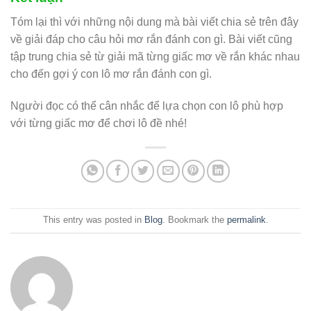
Tóm lại thì với những nội dung mà bài viết chia sẻ trên đây
về giải đáp cho câu hỏi mơ rắn đánh con gì. Bài viết cũng
tập trung chia sẻ từ giải mã từng giấc mơ về rắn khác nhau
cho đến gợi ý con lô mơ rắn đánh con gì.
Người đọc có thể cân nhắc để lựa chọn con lô phù hợp
với từng giấc mơ để chơi lô đề nhé!
This entry was posted in
Blog
. Bookmark the
permalink
.