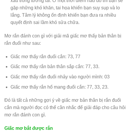
xấu trong tương lai. Ở một thời điểm nào đó thì bạn sẽ
gặp những khó khăn, tai họa khiến bạn suy sụp và lo
lắng. Tâm lý không ổn định khiến bạn đưa ra nhiều
quyết định sai lầm khó sửa chữa.
Mơ rắn đánh con gì với giải mã giấc mơ thấy bản thân bị
rắn đuổi như sau:
Giấc mơ thấy rắn đuổi cắn: 73, 77
Giấc mơ thấy rắn bản thân sắp cắn: 77, 33.
Giấc mơ thấy rắn đuổi nhảy vào người mình: 03
Giấc mơ thấy rắn hổ mang đuổi cắn: 77, 33, 23.
Đó là tất cả những gợi ý về giấc mơ bản thân bị rắn đuổi
cắn mà người đọc có thể cân nhắc để giải đáp cho câu hỏi
mơ rắn đánh con gì.
Giấc mơ bắt được rắn