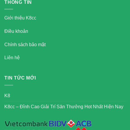
THÔNG TIN
Giới thiệu K8cc
Điều khoản
Chính sách bảo mật
Liên hệ
TIN TỨC MỚI
K8
K8cc – Đỉnh Cao Giải Trí Săn Thưởng Hot Nhất Hiện Nay