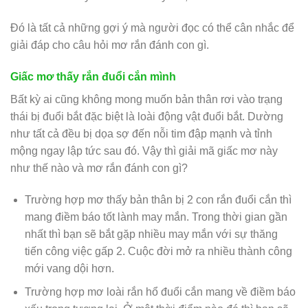
Đó là tất cả những gợi ý mà người đọc có thể cân nhắc để
giải đáp cho câu hỏi mơ rắn đánh con gì.
Giấc mơ thấy rắn đuổi cắn mình
Bất kỳ ai cũng không mong muốn bản thân rơi vào trạng
thái bị đuổi bắt đặc biệt là loài động vật đuổi bắt. Dường
như tất cả đều bị dọa sợ đến nỗi tim đập mạnh và tỉnh
mộng ngay lập tức sau đó. Vậy thì giải mã giấc mơ này
như thế nào và mơ rắn đánh con gì?
Trường hợp mơ thấy bản thân bị 2 con rắn đuổi cắn thì
mang điềm báo tốt lành may mắn. Trong thời gian gần
nhất thì bạn sẽ bắt gặp nhiều may mắn với sự thăng
tiến công việc gấp 2. Cuộc đời mở ra nhiều thành công
mới vang dội hơn.
Trường hợp mơ loài rắn hổ đuổi cắn mang về điềm báo