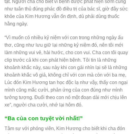
tật. Người cha cho biết vì bệnh được phát hiện sớm cũng
như tuân thủ đúng phác đồ điều trị của bác sĩ, giờ đây sức
khỏe của Kim Hương vẫn ổn định, dù phải dùng thuốc
hằng ngày.
“Vì muốn có nhiều kỷ niệm với con trong những ngày ấu
thơ, cũng như lưu giữ lại những kỷ niệm đó, nên tôi mới
làm những vui vẻ, hài hước, cho con vui. Cha con tôi quay
clip trước cả khi con phát hiện bệnh. Tôi tin là những
khoảnh khắc này, sau này khi con gái nhìn lại sẽ là những
khoảnh khắc vô giá, không chỉ với con mà còn với ba mẹ,
Lúc đón Kim Hương tan học độc lạ như vậy, thấy con ngại
mình cũng mắc cười, phản ứng của con đúng như mình
tưởng tượng. Đuổi theo con nó một đoạn dài mới chịu lên
xe”, người cha cười, nhớ lại hôm đó.
“Ba của con tuyệt vời nhất!”
Tâm sự với phóng viên, Kim Hương cho biết khi cha đón