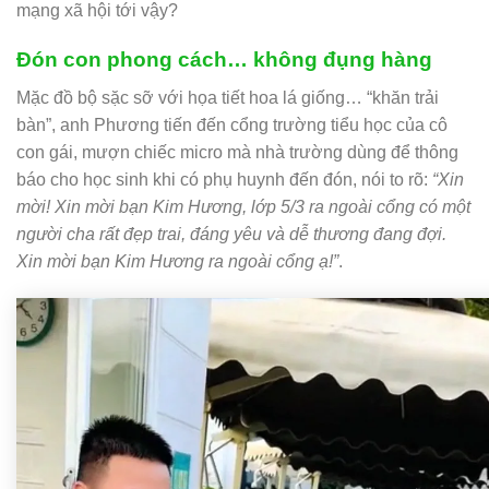
mạng xã hội tới vậy?
Đón con phong cách… không đụng hàng
Mặc đồ bộ sặc sỡ với họa tiết hoa lá giống… “khăn trải
bàn”, anh Phương tiến đến cổng trường tiểu học của cô
con gái, mượn chiếc micro mà nhà trường dùng để thông
báo cho học sinh khi có phụ huynh đến đón, nói to rõ:
“Xin
mời! Xin mời bạn Kim Hương, lớp 5/3 ra ngoài cổng có một
người cha rất đẹp trai, đáng yêu và dễ thương đang đợi.
Xin mời bạn Kim Hương ra ngoài cổng ạ!”
.