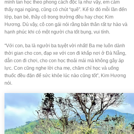
mình tan học theo phong cách độc lạ như vậy, em cảm
thấy ngại ngùng, cũng có chút “quê”. Kể từ đó mỗi lần đến
lớp, bạn bè, thầy cô trong trường đều hay chọc Kim
Hương. Dù vậy, cô con gái nói rằng bản thân rất tự hào và
hạnh phúc khi có một người cha tốt bụng, vui tính.
“Với con, ba là người ba tuyệt vời nhất! Ba mẹ luôn dành
thời gian cho con, đạp xe với con đi khắp nơi ở Đà Nẵng,
dẫn con đi chơi, cho con học thoải mái mà không gây áp
lực. Con cũng nghe lời cha mẹ, chăm chỉ học và uống
thuốc đều đặn để sức khỏe lúc nào cũng tốt”, Kim Hương
nói.