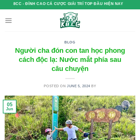
Skip
 CAO CÁ CƯỢC GIẢI TRÍ TOP ĐẦU HIỆN NAY
to
content
BLOG
Người cha đón con tan học phong
cách độc lạ: Nước mắt phía sau
câu chuyện
POSTED ON
JUNE 5, 2024
BY
05
Jun