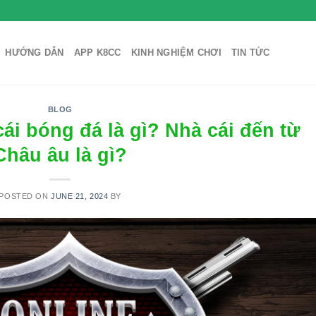
HƯỚNG DẪN
APP K8CC
KINH NGHIỆM CHƠI
TIN TỨC
BLOG
cái bóng đá là gì? Nhà cái đến từ
Châu âu là gì?
POSTED ON
JUNE 21, 2024
BY