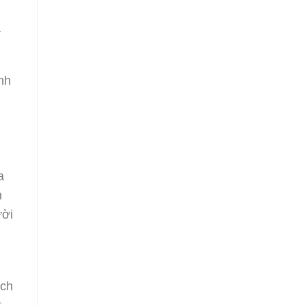
a
nh
a
n
ười
ệch
t