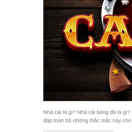
Nhà cái là gì? Nhà cái bóng đá là gì?
đáp toàn bộ những thắc mắc này cho