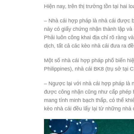
Hiện nay, trên thị trường tồn tại hai 
– Nhà cái hợp pháp là nhà cái được 
này có giấy chứng nhận thành lập và
Phải luôn công khai địa chỉ rõ ràng v
dịch, tất cả các kèo nhà cái đưa ra 
Một số nhà cái hợp pháp phổ biến hiệ
Philippines), nhà cái BK8 (trụ sở tại 
– Ngược lại với nhà cái hợp pháp là 
được công nhận cũng như cấp phép h
mang tính minh bạch thấp, có thể khiế
kèo nhà cái đều lấy lại từ những nhà 