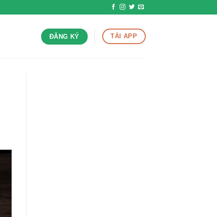
TẢI APP
ĐĂNG KÝ