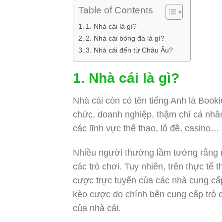
Table of Contents
1. Nhà cái là gì?
2. Nhà cái bóng đá là gì?
3. Nhà cái đến từ Châu Âu?
1. Nhà cái là gì?
Nhà cái còn có tên tiếng Anh là Book
chức, doanh nghiệp, thậm chí cá nhâ
các lĩnh vực thể thao, lô đề, casino…
Nhiều người thường lầm tưởng rằng nhà
các trò chơi. Tuy nhiên, trên thực tế 
cược trực tuyến của các nhà cung cấp
kèo cược do chính bên cung cấp trò c
của nhà cái.