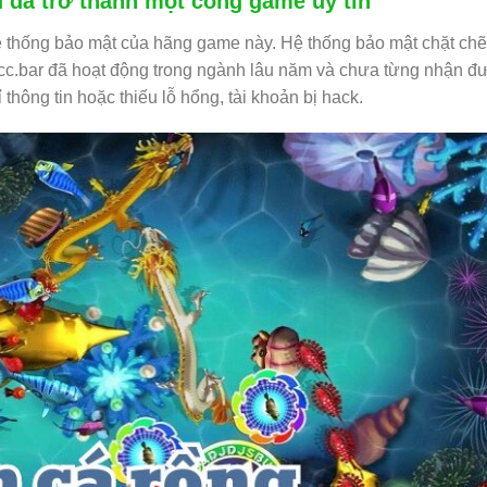
u đã trở thành một cổng game uy tín
ệ thống bảo mật của hãng game này. Hệ thống bảo mật chặt chẽ
cc.bar đã hoạt động trong ngành lâu năm và chưa từng nhận đ
ỉ thông tin hoặc thiếu lỗ hổng, tài khoản bị hack.