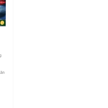
g
săn