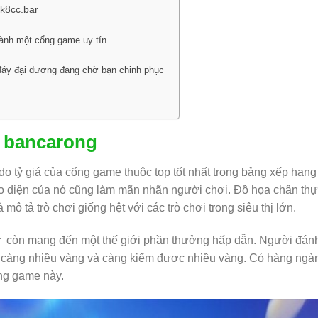
 k8cc.bar
hành một cổng game uy tín
 đáy đại dương đang chờ bạn chinh phục
me bancarong
do tỷ giá của cổng game thuộc top tốt nhất trong bảng xếp hạng
ao diện của nó cũng làm mãn nhãn người chơi. Đồ họa chân thự
ô tả trò chơi giống hệt với các trò chơi trong siêu thị lớn.
r
còn mang đến một thế giới phần thưởng hấp dẫn. Người đán
c càng nhiều vàng và càng kiếm được nhiều vàng. Có hàng ngà
ng game này.