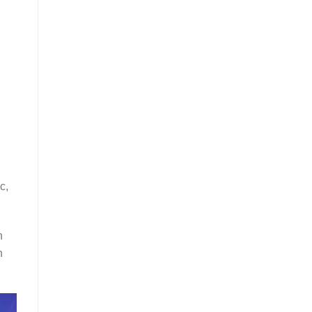
c,
h
n