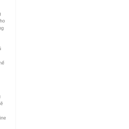
g
Kho
ng
ú
thể
g
sẽ
ine