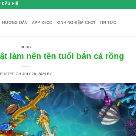
HƯỚNG DẪN
APP K8CC
KINH NGHIỆM CHƠI
TIN TỨC
BLOG
t làm nên tên tuổi bắn cá rồng
POSTED ON
JULY 29, 2024
BY