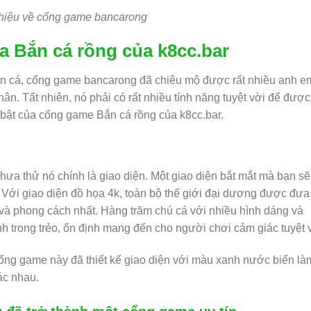
thiệu về cổng game bancarong
ủa Bắn cá rồng của k8cc.bar
bắn cá, cổng game bancarong đã chiêu mộ được rất nhiều anh e
hân. Tất nhiên, nó phải có rất nhiều tính năng tuyệt vời để được
 bật của cổng game Bắn cá rồng của k8cc.bar.
chưa thử nó chính là giao diện. Một giao diện bắt mắt mà bạn sẽ
. Với giao diện đồ họa 4k, toàn bộ thế giới đại dương được đưa
 và phong cách nhất. Hàng trăm chú cá với nhiều hình dáng và
 trong trẻo, ổn định mang đến cho người chơi cảm giác tuyệt v
cổng game này đã thiết kế giao diện với màu xanh nước biển là
ác nhau.