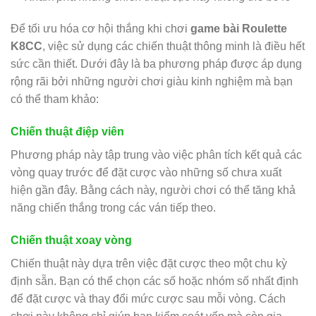
Để tối ưu hóa cơ hội thắng khi chơi
game bài Roulette
K8CC
, việc sử dụng các chiến thuật thông minh là điều hết
sức cần thiết. Dưới đây là ba phương pháp được áp dụng
rộng rãi bởi những người chơi giàu kinh nghiệm mà bạn
có thể tham khảo:
Chiến thuật điệp viên
Phương pháp này tập trung vào việc phân tích kết quả các
vòng quay trước để đặt cược vào những số chưa xuất
hiện gần đây. Bằng cách này, người chơi có thể tăng khả
năng chiến thắng trong các ván tiếp theo.
Chiến thuật xoay vòng
Chiến thuật này dựa trên việc đặt cược theo một chu kỳ
định sẵn. Bạn có thể chọn các số hoặc nhóm số nhất định
để đặt cược và thay đổi mức cược sau mỗi vòng. Cách