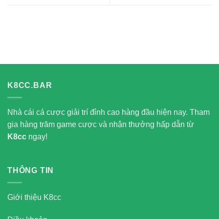
K8CC.BAR
Nhà cái cá cược giải trí đỉnh cao hàng đầu hiện nay. Tham
gia hàng trăm game cược và nhận thưởng hấp dẫn từ
K8cc
ngay!
THÔNG TIN
Giới thiệu K8cc