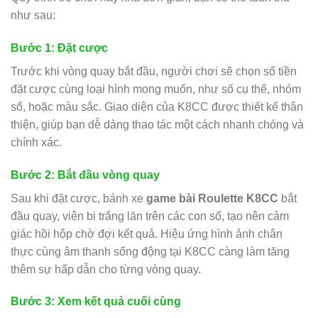
như sau:
Bước 1: Đặt cược
Trước khi vòng quay bắt đầu, người chơi sẽ chọn số tiền
đặt cược cùng loại hình mong muốn, như số cụ thể, nhóm
số, hoặc màu sắc. Giao diện của K8CC được thiết kế thân
thiện, giúp bạn dễ dàng thao tác một cách nhanh chóng và
chính xác.
Bước 2: Bắt đầu vòng quay
Sau khi đặt cược, bánh xe
game bài Roulette K8CC
bắt
đầu quay, viên bi trắng lăn trên các con số, tạo nên cảm
giác hồi hộp chờ đợi kết quả. Hiệu ứng hình ảnh chân
thực cùng âm thanh sống động tại K8CC càng làm tăng
thêm sự hấp dẫn cho từng vòng quay.
Bước 3: Xem kết quả cuối cùng