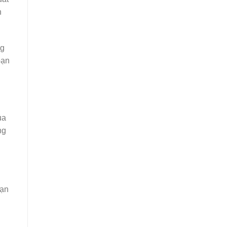
n
ng
bạn
ủa
ng
bạn