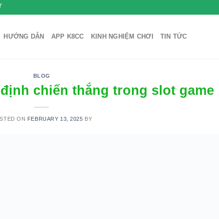
HƯỚNG DẪN
APP K8CC
KINH NGHIỆM CHƠI
TIN TỨC
BLOG
định chiến thắng trong slot game
STED ON
FEBRUARY 13, 2025
BY