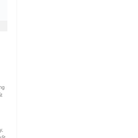
ông
t
y,
uất