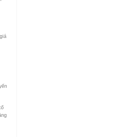
giá
uyến
cổ
năng