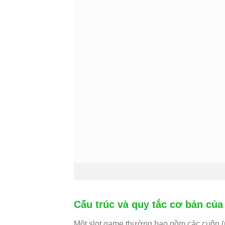
Cấu trúc và quy tắc cơ bản của
Một slot game thường bao gồm các cuộn (r