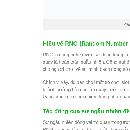
Yếu
Hiểu về RNG (Random Number 
RNG là công nghệ được sử dụng trong tất c
quay là hoàn toàn ngẫu nhiên. Công nghệ 
cho người chơi về sự minh bạch trong trò 
Chính vì vậy, dù bạn chơi một trò chơi slo
bị ảnh hưởng bởi các lần quay trước đó. 
kỳ ai cũng có cơ hội chiến thắng như nhau
Tác động của sự ngẫu nhiên đế
Sự ngẫu nhiên đóng vai trò quan trọng tron
RNG sẽ ngay lập tức tạo ra một chuỗi số 