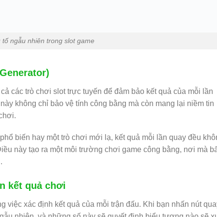
 tố ngẫu nhiên trong slot game
Generator)
ả các trò chơi slot trực tuyến để đảm bảo kết quả của mỗi lần
này không chỉ bảo vệ tính công bằng mà còn mang lại niềm tin
chơi.
t phổ biến hay một trò chơi mới lạ, kết quả mỗi lần quay đều kh
Điều này tạo ra một môi trường chơi game công bằng, nơi mà bấ
.
n kết quả chơi
g việc xác định kết quả của mỗi trận đấu. Khi bạn nhấn nút qua
ngẫu nhiên, và những số này sẽ quyết định biểu tượng nào sẽ x