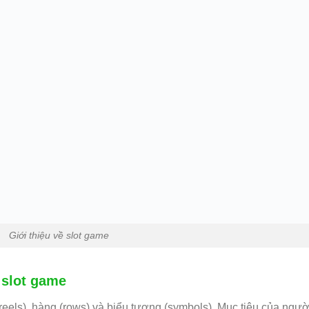
Giới thiệu về slot game
 slot game
eels), hàng (rows) và biểu tượng (symbols). Mục tiêu của ngườ