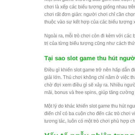
chơi là xếp các biểu tượng giống nhau trê
chơi rất đơn giản: người chơi chỉ cần ch
thuộc vào sự kết hợp của các biểu tượng x
Ngoài ra, mỗi trò chơi còn đi kèm với các 
trị của từng biểu tượng cũng như cách thứ
Tại sao slot game thu hút ngườ
Điều gì khiến slot game trở nên hấp dẫn đế
giải lớn. Thú chơi không chỉ nằm ở việc t
chờ đợi xem điều gì sẽ xảy ra. Nhiều ngư
mãi, bonus và free spins, giúp tăng cường 
Một lý do khác khiến slot game thu hút ngư
điển chỉ có ba cuộn cho đến các trò chơi 
tương tác, luôn có một trò chơi phù hợp ch