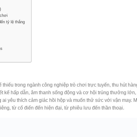
)
 chơi
ến tỷ lệ thắng
ns
 thiếu trong ngành công nghiệp trò chơi trực tuyến, thu hút hàn
hiết kế hấp dẫn, âm thanh sống động và cơ hội trúng thưởng lớn,
 ai yêu thích cảm giác hồi hộp và muốn thử sức với vận may. M
êng, từ cổ điển đến hiện đại, từ phiêu lưu đến thần thoại.