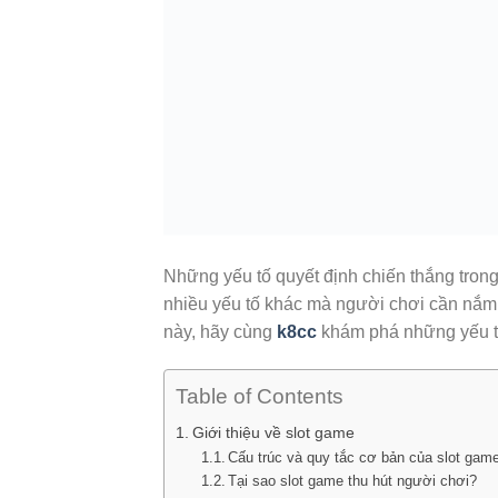
Những yếu tố quyết định chiến thắng tron
nhiều yếu tố khác mà người chơi cần nắm b
này, hãy cùng
k8cc
khám phá những yếu tố
Table of Contents
Giới thiệu về slot game
Cấu trúc và quy tắc cơ bản của slot gam
Tại sao slot game thu hút người chơi?