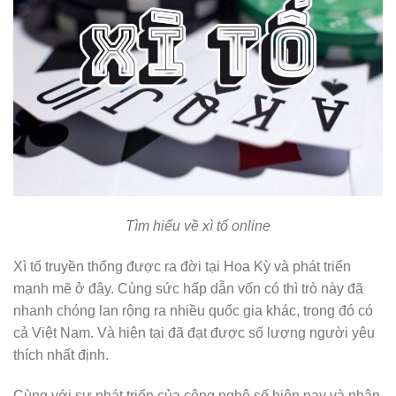
Tìm hiểu về xì tố online
Xì tố truyền thống được ra đời tại Hoa Kỳ và phát triển
mạnh mẽ ở đây. Cùng sức hấp dẫn vốn có thì trò này đã
nhanh chóng lan rộng ra nhiều quốc gia khác, trong đó có
cả Việt Nam. Và hiện tại đã đạt được số lượng người yêu
thích nhất định.
Cùng với sự phát triển của công nghệ số hiện nay và nhận