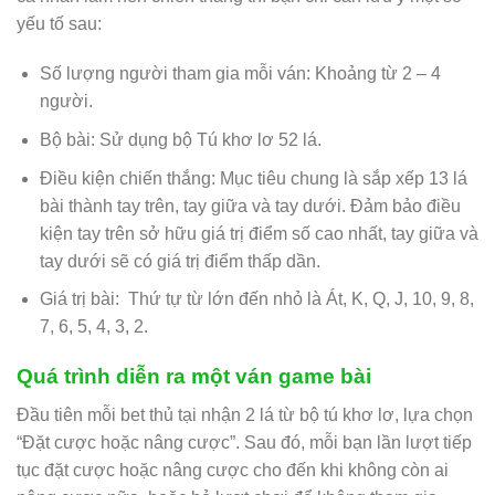
yếu tố sau:
Số lượng người tham gia mỗi ván: Khoảng từ 2 – 4
người.
Bộ bài: Sử dụng bộ Tú khơ lơ 52 lá.
Điều kiện chiến thắng: Mục tiêu chung là sắp xếp 13 lá
bài thành tay trên, tay giữa và tay dưới. Đảm bảo điều
kiện tay trên sở hữu giá trị điểm số cao nhất, tay giữa và
tay dưới sẽ có giá trị điểm thấp dần.
Giá trị bài: Thứ tự từ lớn đến nhỏ là Át, K, Q, J, 10, 9, 8,
7, 6, 5, 4, 3, 2.
Quá trình diễn ra một ván game bài
Đầu tiên mỗi bet thủ tại nhận 2 lá từ bộ tú khơ lơ, lựa chọn
“Đặt cược hoặc nâng cược”. Sau đó, mỗi bạn lần lượt tiếp
tục đặt cược hoặc nâng cược cho đến khi không còn ai