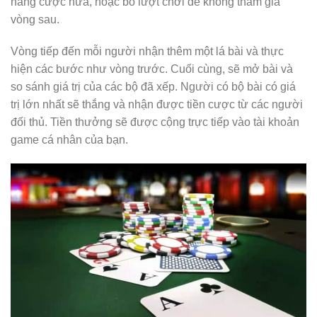
nâng cược nữa, hoặc bỏ lượt chơi để không tham gia
vòng sau.
Vòng tiếp đến mỗi người nhận thêm một lá bài và thực
hiện các bước như vòng trước. Cuối cùng, sẽ mở bài và
so sánh giá trị của các bộ đã xếp. Người có bộ bài có giá
trị lớn nhất sẽ thắng và nhận được tiền cược từ các người
đối thủ. Tiền thưởng sẽ được cộng trực tiếp vào tài khoản
game cá nhân của bạn.