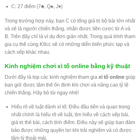
C: 27 điểm (7♣, Q♠, J♦)
Trong trường hợp này, bạn C có tổng giá trị bộ bài lớn nhất
và sẽ là người chiến thắng, nhận được tiền cược từ A và
B. Trên đây chỉ là ví dụ đơn giản nhất. Trong quá trình tham
gia cụ thể cùng K8cc sẽ có những diễn biến phức tạp và
cách xếp khác nhau.
Kinh nghiệm chơi xì tố online bằng kỹ thuật
Dưới đây là top các kinh nghiệm tham gia
xì tố online
giúp
bạn giữ được tâm thế ổn định khi chơi và nâng cao tỷ lệ
chiến thắng. Hãy bỏ túi ngay nhé!
Hiểu rõ về luật đánh xì tố: Điều đầu tiên và quan trọng
nhất chính là hiểu rõ về luật, tìm hiểu về cách xếp bài,
giá trị thẻ bài, cách tính điểm. Điều này sẽ giúp bạn đảm
bảo được những quyền lợi khi trải nghiệm và có được
tâm lý thoải mái.