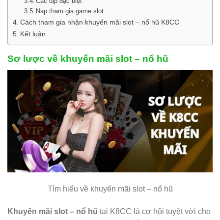
Các dịp đặc biệt
Nạp tham gia game slot
Cách tham gia nhận khuyến mãi slot – nổ hũ K8CC
Kết luận
Sơ lược về khuyến mãi slot – nổ hũ
Tìm hiểu về khuyến mãi slot – nổ hũ
Khuyến mãi slot – nổ hũ
tại K8CC là cơ hội tuyệt vời cho