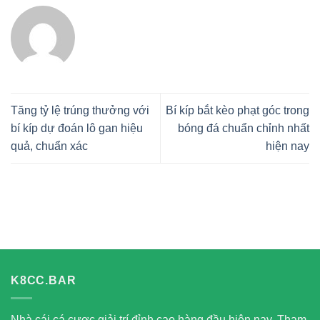
Tăng tỷ lệ trúng thưởng với
Bí kíp bắt kèo phạt góc trong
bí kíp dự đoán lô gan hiệu
bóng đá chuẩn chỉnh nhất
quả, chuẩn xác
hiện nay
K8CC.BAR
Nhà cái cá cược giải trí đỉnh cao hàng đầu hiện nay. Tham