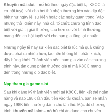
Khuyến mãi slot – nổ hũ
theo ngày đặc biệt tại K8CC là
cơ hội tuyệt vời cho bet thủ nhận thưởng lớn vào dịp đặc
biệt như ngày lễ, sự kiện hoặc các ngày quan trọng. Vào
những thời điểm này, nhà cái tổ chức chương trình đặc
biệt với giá trị giải thưởng cao hơn so với bình thường,
mang đến cơ hội tuyệt vời cho bạn gia tăng lợi nhuận.
Những ngày lễ hay sự kiện đặc biệt là lúc mà quà khủng
được phát ra nhiều hơn, tạo nên không khí phấn khích,
đầy hứng khởi. Thành viên nên tham gia vào các chương
trình này, tận dụng phần thưởng giá trị mà K8CC mang
đến trong những dịp đặc biệt.
Nạp tham gia game slot
Sau khi đăng ký thành viên mới tại K8CC, liên kết thẻ ngân
hàng và nạp 198K lần đầu tiên vào tài khoản, bạn sẽ nhận
ngay 198K tiền thưởng dành cho tân thủ. Mặc dù chương
trình
khuyến mãi slot – nổ hũ
chỉ áp dụng cho chuyên