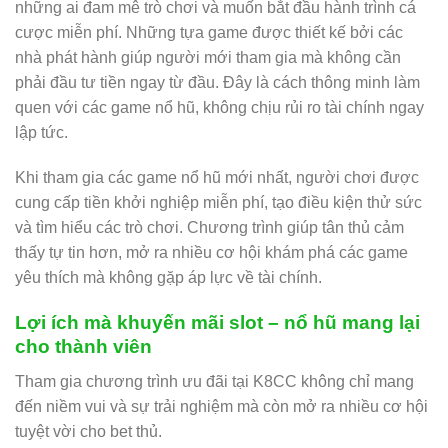
những ai đam mê trò chơi và muốn bắt đầu hành trình cá
cược miễn phí. Những tựa game được thiết kế bởi các
nhà phát hành giúp người mới tham gia mà không cần
phải đầu tư tiền ngay từ đầu. Đây là cách thông minh làm
quen với các game nổ hũ, không chịu rủi ro tài chính ngay
lập tức.
Khi tham gia các game nổ hũ mới nhất, người chơi được
cung cấp tiền khởi nghiệp miễn phí, tạo điều kiện thử sức
và tìm hiểu các trò chơi. Chương trình giúp tân thủ cảm
thấy tự tin hơn, mở ra nhiều cơ hội khám phá các game
yêu thích mà không gặp áp lực về tài chính.
Lợi ích mà khuyến mãi slot – nổ hũ mang lại
cho thành viên
Tham gia chương trình ưu đãi tại K8CC không chỉ mang
đến niềm vui và sự trải nghiệm mà còn mở ra nhiều cơ hội
tuyệt vời cho bet thủ.