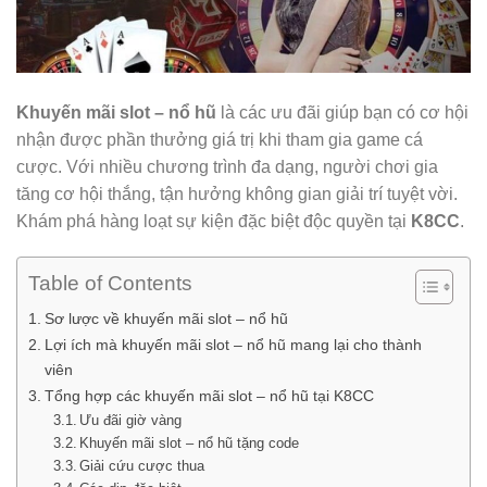
Khuyến mãi slot – nổ hũ
là các ưu đãi giúp bạn có cơ hội
nhận được phần thưởng giá trị khi tham gia game cá
cược. Với nhiều chương trình đa dạng, người chơi gia
tăng cơ hội thắng, tận hưởng không gian giải trí tuyệt vời.
Khám phá hàng loạt sự kiện đặc biệt độc quyền tại
K8CC
.
Table of Contents
Sơ lược về khuyến mãi slot – nổ hũ
Lợi ích mà khuyến mãi slot – nổ hũ mang lại cho thành
viên
Tổng hợp các khuyến mãi slot – nổ hũ tại K8CC
Ưu đãi giờ vàng
Khuyến mãi slot – nổ hũ tặng code
Giải cứu cược thua