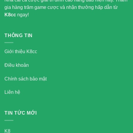
gia hàng trăm game cược và nhận thưởng hấp dẫn từ
K8cc
ngay!
THÔNG TIN
Giới thiệu K8cc
Điều khoản
Chính sách bảo mật
Liên hệ
TIN TỨC MỚI
K8