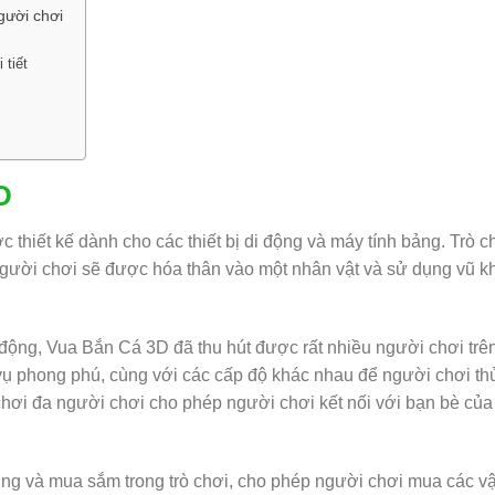
gười chơi
 tiết
D
 thiết kế dành cho các thiết bị di động và máy tính bảng. Trò c
người chơi sẽ được hóa thân vào một nhân vật và sử dụng vũ kh
ộng, Vua Bắn Cá 3D đã thu hút được rất nhiều người chơi trê
 vụ phong phú, cùng với các cấp độ khác nhau để người chơi th
chơi đa người chơi cho phép người chơi kết nối với bạn bè của
ng và mua sắm trong trò chơi, cho phép người chơi mua các vậ