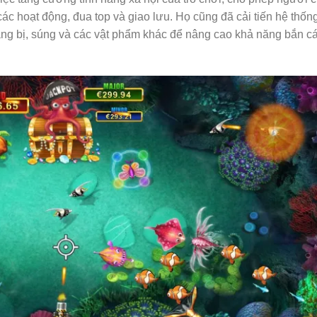
ác hoạt động, đua top và giao lưu. Họ cũng đã cải tiến hệ thốn
ng bị, súng và các vật phẩm khác để nâng cao khả năng bắn c