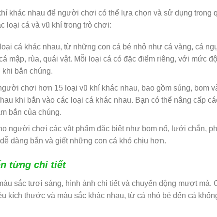
khí khác nhau để người chơi có thể lựa chọn và sử dụng trong 
c loại cá và vũ khí trong trò chơi:
loại cá khác nhau, từ những con cá bé nhỏ như cá vàng, cá ng
 mập, rùa, quái vật. Mỗi loại cá có đặc điểm riêng, với mức đ
 khi bắn chúng.
 người chơi hơn 15 loại vũ khí khác nhau, bao gồm súng, bom v
 nhau khi bắn vào các loại cá khác nhau. Bạn có thể nâng cấp cá
ầm bắn của chúng.
cho người chơi các vật phẩm đặc biệt như bom nổ, lưới chắn, p
 dễ dàng bắn và giết những con cá khó chịu hơn.
n từng chi tiết
àu sắc tươi sáng, hình ảnh chi tiết và chuyển động mượt mà. 
nhiều kích thước và màu sắc khác nhau, từ cá nhỏ bé đến cá khổn