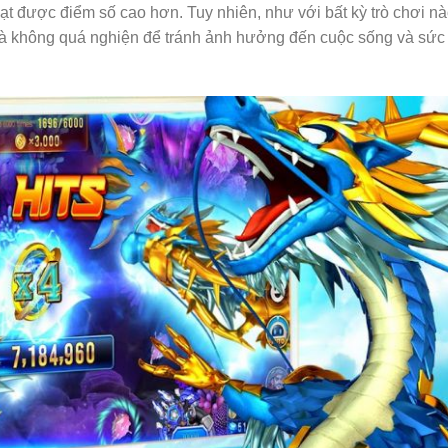
ạt được điểm số cao hơn. Tuy nhiên, như với bất kỳ trò chơi n
à không quá nghiện để tránh ảnh hưởng đến cuộc sống và sức