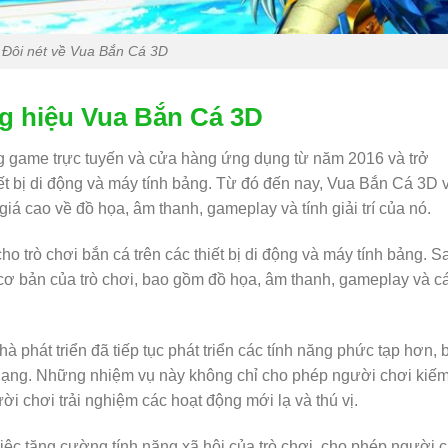
Đôi nét về Vua Bắn Cá 3D
ng hiệu Vua Bắn Cá 3D
ảng game trực tuyến và cửa hàng ứng dụng từ năm 2016 và trở
hiết bị di động và máy tính bảng. Từ đó đến nay, Vua Bắn Cá 3D 
iá cao về đồ họa, âm thanh, gameplay và tính giải trí của nó.
ho trò chơi bắn cá trên các thiết bị di động và máy tính bảng. S
 cơ bản của trò chơi, bao gồm đồ họa, âm thanh, gameplay và c
à phát triển đã tiếp tục phát triển các tính năng phức
tạp hơn, 
dạn
g.
Những nhiệm vụ này không chỉ cho phép người chơi kiế
i chơi trải nghiệm các hoạt động mới lạ và thú vị.
 việc tăng cường tính năng xã hội của trò chơi, cho phép người 