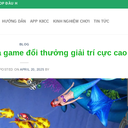
NAY
HƯỚNG DẪN
APP K8CC
KINH NGHIỆM CHƠI
TIN TỨC
BLOG
 game đổi thưởng giải trí cực cao
POSTED ON
APRIL 20, 2025
BY