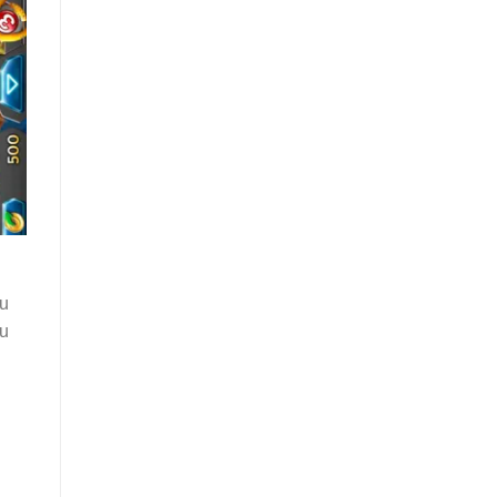
ầu
hu