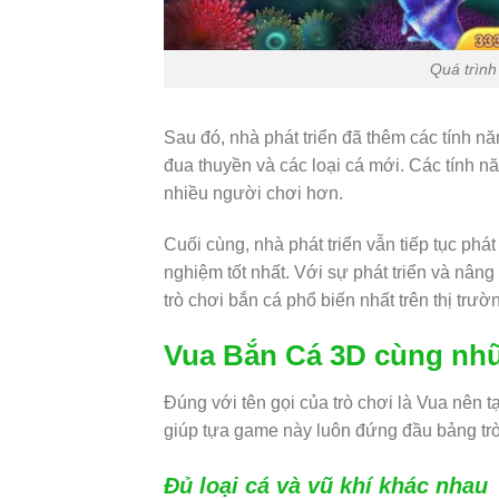
Quá trình
Sau đó, nhà phát triển đã thêm các tính n
đua thuyền và các loại cá mới. Các tính n
nhiều người chơi hơn.
Cuối cùng, nhà phát triển vẫn tiếp tục phát
nghiệm tốt nhất. Với sự phát triển và nâ
trò chơi bắn cá phổ biến nhất trên thị trườ
Vua Bắn Cá 3D cùng nhữ
Đúng với tên gọi của trò chơi là Vua nên
giúp tựa game này luôn đứng đầu bảng trò
Đủ loại cá và vũ khí khác nhau