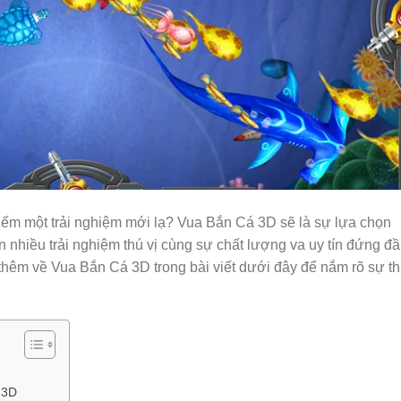
iếm một trải nghiệm mới lạ? Vua Bắn Cá 3D sẽ là sự lựa chọn
 nhiều trải nghiệm thú vị cùng sự chất lượng va uy tín đứng đ
thêm về Vua Bắn Cá 3D trong bài viết dưới đây để nắm rõ sự t
 3D