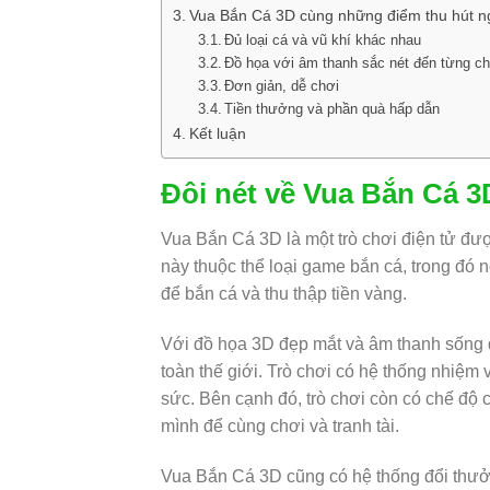
Vua Bắn Cá 3D cùng những điểm thu hút n
Đủ loại cá và vũ khí khác nhau
Đồ họa với âm thanh sắc nét đến từng chi
Đơn giản, dễ chơi
Tiền thưởng và phần quà hấp dẫn
Kết luận
Đôi nét về Vua Bắn Cá 3
Vua Bắn Cá 3D là một trò chơi điện tử được
này thuộc thể loại game bắn cá, trong đó 
để bắn cá và thu thập tiền vàng.
Với đồ họa 3D đẹp mắt và âm thanh sống đ
toàn thế giới. Trò chơi có hệ thống nhiệm
sức. Bên cạnh đó, trò chơi còn có chế độ 
mình để cùng chơi và tranh tài.
Vua Bắn Cá 3D cũng có hệ thống đổi thưở