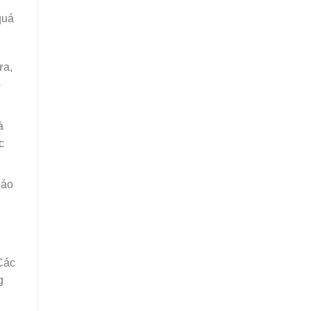
quá
ựa,
ộ
à
c
háo
Các
g