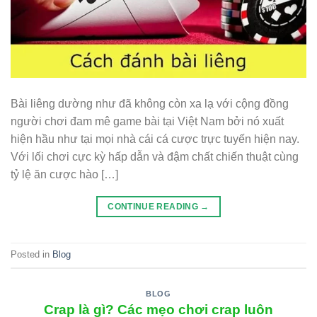
Bài liêng dường như đã không còn xa lạ với cộng đồng
người chơi đam mê game bài tại Việt Nam bởi nó xuất
hiện hầu như tại mọi nhà cái cá cược trực tuyến hiện nay.
Với lối chơi cực kỳ hấp dẫn và đậm chất chiến thuật cùng
tỷ lệ ăn cược hào […]
CONTINUE READING
→
Posted in
Blog
BLOG
Crap là gì? Các mẹo chơi crap luôn