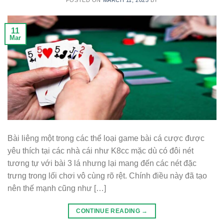
POSTED ON
MARCH 11, 2025
BY
11
Mar
Bài liêng một trong các thể loại game bài cá cược được
yêu thích tại các nhà cái như K8cc mặc dù có đôi nét
tương tự với bài 3 lá nhưng lại mang đến các nét đặc
trưng trong lối chơi vô cùng rõ rệt. Chính điều này đã tạo
nên thế mạnh cũng như […]
CONTINUE READING
→