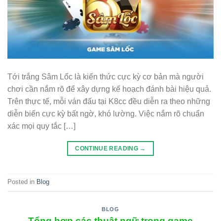
Tới trắng Sâm Lốc là kiến thức cực kỳ cơ bản mà người
chơi cần nắm rõ để xây dựng kế hoạch đánh bài hiệu quả.
Trên thực tế, mỗi ván đấu tại K8cc đều diễn ra theo những
diễn biến cực kỳ bất ngờ, khó lường. Việc nắm rõ chuẩn
xác mọi quy tắc […]
CONTINUE READING
→
Posted in
Blog
BLOG
Tổng hợp các thuật ngữ trong game