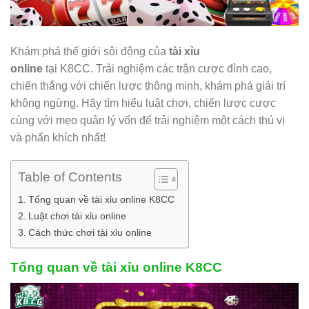
Khám phá thế giới sôi động của
tài xỉu
online
tại
K8CC
. Trải nghiệm các trận cược đỉnh cao,
chiến thắng với chiến lược thông minh, khám phá giải trí
không ngừng. Hãy tìm hiểu luật chơi, chiến lược cược
cùng với mẹo quản lý vốn để trải nghiệm một cách thú vị
và phấn khích nhất!
Table of Contents
Tổng quan về tài xỉu online K8CC
Luật chơi tài xỉu online
Cách thức chơi tài xỉu online
Tổng quan về tài xỉu online K8CC