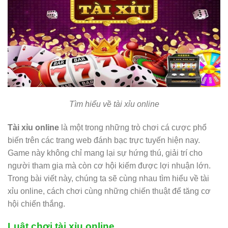
Tìm hiểu về tài xỉu online
Tài xỉu online
là một trong những trò chơi cá cược phổ
biến trên các trang web đánh bạc trực tuyến hiện nay.
Game này không chỉ mang lại sự hứng thú, giải trí cho
người tham gia mà còn cơ hội kiếm được lợi nhuận lớn.
Trong bài viết này, chúng ta sẽ cùng nhau tìm hiểu về tài
xỉu online, cách chơi cùng những chiến thuật để tăng cơ
hội chiến thắng.
Luật chơi tài xỉu online