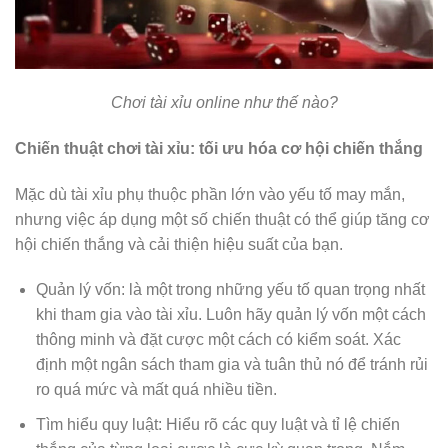
Chơi tài xỉu online như thế nào?
Chiến thuật chơi tài xỉu: tối ưu hóa cơ hội chiến thắng
Mặc dù tài xỉu phụ thuộc phần lớn vào yếu tố may mắn,
nhưng việc áp dụng một số chiến thuật có thể giúp tăng cơ
hội chiến thắng và cải thiện hiệu suất của bạn.
Quản lý vốn: là một trong những yếu tố quan trọng nhất
khi tham gia vào tài xỉu. Luôn hãy quản lý vốn một cách
thông minh và đặt cược một cách có kiểm soát. Xác
định một ngân sách tham gia và tuân thủ nó để tránh rủi
ro quá mức và mất quá nhiều tiền.
Tìm hiểu quy luật: Hiểu rõ các quy luật và tỉ lệ chiến