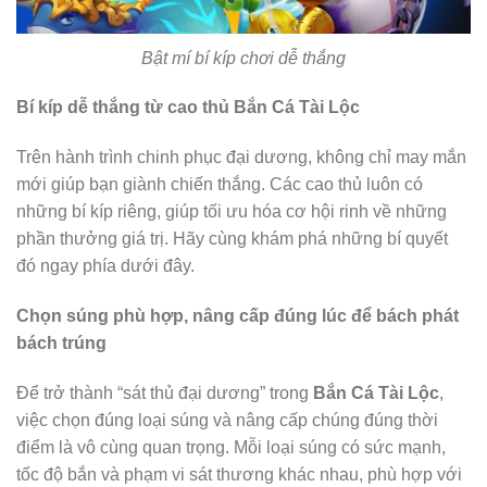
Bật mí bí kíp chơi dễ thắng
Bí kíp dễ thắng từ cao thủ Bắn Cá Tài Lộc
Trên hành trình chinh phục đại dương, không chỉ may mắn
mới giúp bạn giành chiến thắng. Các cao thủ luôn có
những bí kíp riêng, giúp tối ưu hóa cơ hội rinh về những
phần thưởng giá trị. Hãy cùng khám phá những bí quyết
đó ngay phía dưới đây.
Chọn súng phù hợp, nâng cấp đúng lúc để bách phát
bách trúng
Để trở thành “sát thủ đại dương” trong
Bắn Cá Tài Lộc
,
việc chọn đúng loại súng và nâng cấp chúng đúng thời
điểm là vô cùng quan trọng. Mỗi loại súng có sức mạnh,
tốc độ bắn và phạm vi sát thương khác nhau, phù hợp với