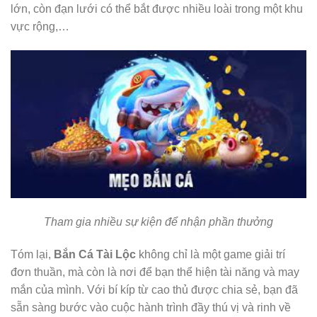
lớn, còn đạn lưới có thể bắt được nhiều loài trong một khu
vực rộng,…
Tham gia nhiều sự kiện để nhận phần thưởng
Tóm lại,
Bắn Cá Tài Lộc
không chỉ là một game giải trí
đơn thuần, mà còn là nơi để bạn thể hiện tài năng và may
mắn của mình. Với bí kíp từ cao thủ được chia sẻ, bạn đã
sẵn sàng bước vào cuộc hành trình đầy thú vị và rinh về