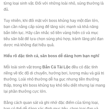
từng loại sinh vật. Đối với những loài nhỏ, súng thường là
đủ.
Tuy nhiên, khi đối mặt với boss khủng hay một đàn lớn,
bạn cần nâng cấp súng để tăng sức mạnh và khả năng
bắn liên tục. Hãy cân nhắc số tiền vàng hiện có và mục
tiêu săn bắt để lựa chọn súng phù hợp, tránh lãng phí đạn
dược mà không đạt hiệu quả.
Hiểu rõ đặc tính cá, săn boss dễ dàng hơn bạn nghĩ
Mỗi loài sinh vật trong
Bắn Cá Tài Lộc
đều có đặc tính
riêng về tốc độ di chuyển, hướng bơi, lượng máu và giá trị
thưởng. Loài nhỏ thường dễ hạ gục nhưng tiền thưởng
thấp, trong khi boss khủng tuy khó tiêu diệt nhưng lại mang
lại phần thưởng cực lớn.
Bằng cách quan sát và ghi nhớ đặc điểm của từng loại,
bạn có thể dễ dàng xác định mục tiêu, chọn loại đạn và