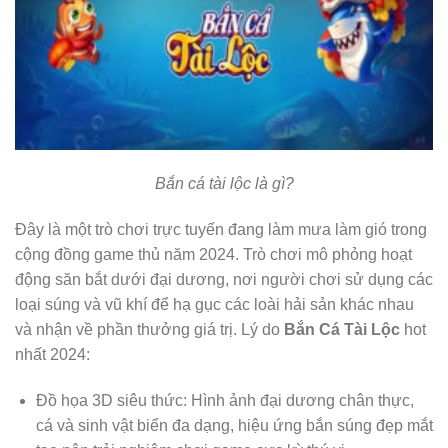
Bắn cá tài lộc là gì?
Đây là một trò chơi trực tuyến đang làm mưa làm gió trong
cộng đồng game thủ năm 2024. Trò chơi mô phỏng hoạt
động săn bắt dưới đại dương, nơi người chơi sử dụng các
loại súng và vũ khí để hạ gục các loài hải sản khác nhau
và nhận về phần thưởng giá trị. Lý do
Bắn Cá Tài Lộc
hot
nhất 2024:
Đồ họa 3D siêu thức: Hình ảnh đại dương chân thực,
cá và sinh vật biển đa dạng, hiệu ứng bắn súng đẹp mắt