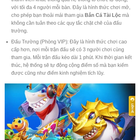
với tối đa 4 người mỗi bàn. Đây là hình thức chơi mở,
cho phép bạn thoải mái tham gia
Bắn Cá Tài Lộc
mà
không cần tuân theo các quy tắc chặt chẽ của đấu
trường.
Đấu Trường (Phòng VIP): Đây là hình thức chơi cao
cấp hơn, nơi mỗi trận đấu sẽ có 3 người chơi cùng
tham gia. Mỗi trận đấu kéo dài 1 phút. Khi thời gian kết
thúc, hệ thống sẽ tự động cộng điểm số mà bạn kiếm
được cũng như điểm kinh nghiệm tích lũy.