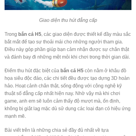
Giao diện thu hút đẳng cấp
Trong
bắn cá H5
, các giao diện được thiết kế đầy màu sắc
bắt mắt để tạo sự thoải mái cho những người tham gia.
Điều này góp phần giúp bạn cảm nhận được sự chân thật
và đánh bay đi những mệt mỏi khi chơi trong thời gian dài.
Điểm thu hút đặc biệt của
bắn cá H5
còn nằm ở khâu đồ
họa siêu độc đáo, các chi tiết đều được tạo dựng 3D hoàn
hảo. Hoạt cảnh chân thật, sống động với công nghệ kỹ
thuật số đẳng cấp nhất hiện nay. Nhờ vậy mà khi chơi
game, anh em sẽ luôn cảm thấy độ mượt mà, ổn định,
không bị giật lag mặc dù sử dụng các loại đạn có hiệu ứng
mạnh mẽ.
Bài viết trên là những chia sẻ đầy đủ nhất về tựa