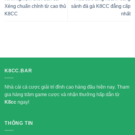
Xèng chuẩn chỉnh từ cao thủ
sảnh đá gà K8CC đẳng cấp
K8CC
nhất
K8CC.BAR
Nhà cái cá cược giải trí đỉnh cao hàng đầu hiện nay. Tham
gia hàng trăm game cược và nhận thưởng hấp dẫn từ
K8cc
ngay!
THÔNG TIN