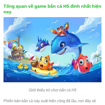
Tổng quan về game bắn cá H5 đỉnh nhất hiện
nay
Giới thiệu trò chơi bắn cá H5
Phiên bản bắn cá này xuất hiện cũng đã lâu, nơi đây sẽ