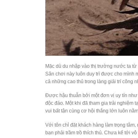
Mặc dù du nhập vào thị trường nước ta từ 
Sân chơi này luôn duy trì được cho mình 
cả những cao thủ trong làng giải trí công n
Được hậu thuẫn bởi
một đơn vị uy tín n
độc đáo. Một khi đã tham gia trải nghiệm 
vui bất tận cùng cơ hội thắng lớn luôn nằm 
Với tôn chỉ đặt khách hàng làm trọng tâm,
bạn phải trầm trồ thích thú. Chưa kể tới 