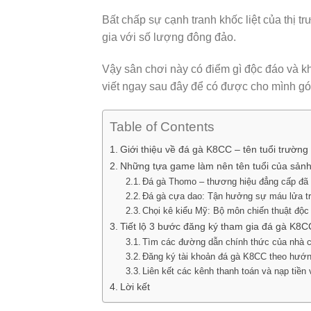
Bất chấp sự cạnh tranh khốc liệt của thị t
gia với số lượng đông đảo.
Vậy sân chơi này có điểm gì độc đáo và kh
viết ngay sau đây để có được cho mình gó
Table of Contents
Giới thiệu về đá gà K8CC – tên tuổi trường 
Những tựa game làm nên tên tuổi của sản
Đá gà Thomo – thương hiệu đẳng cấp đã
Đá gà cựa dao: Tận hưởng sự máu lửa tr
Chọi kê kiểu Mỹ: Bộ môn chiến thuật độc 
Tiết lộ 3 bước đăng ký tham gia đá gà K8C
Tìm các đường dẫn chính thức của nhà cá
Đăng ký tài khoản đá gà K8CC theo hướn
Liên kết các kênh thanh toán và nạp tiền 
Lời kết