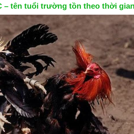
 – tên tuổi trường tồn theo thời gia