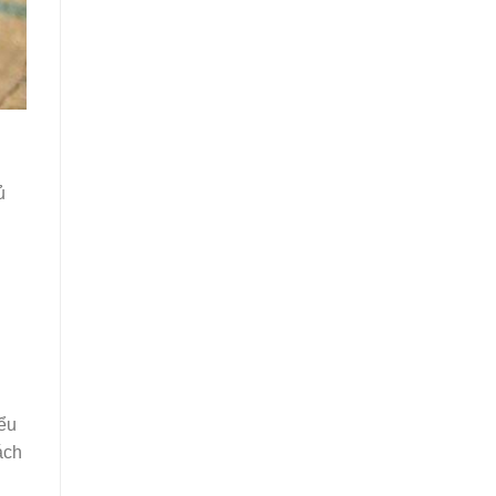
ủ
iểu
ách