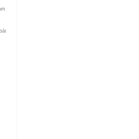
ham
bài